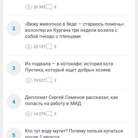
26 345
3
«Вижу животное в беде — стараюсь помочь»:
2
волонтер из Кургана три недели возила с
собой гнездо с птенцами
25 137
5
Из подвала — в котокафе: история кота
3
Лунтика, который ищет добрых хозяев
18 627
3
Дипломат Сергей Семенов рассказал, как
4
попасть на работу в МИД
14 279
3
Кто тут воду мутит? Почему нельзя купаться
5
после 2 августа