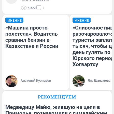
4 522
1
МНЕНИЕ
МНЕНИЕ
«Машина просто
«Сливочное пив
полетела». Водитель
разочаровало»:
сравнил бензин в
туристы заплат
Казахстане и России
тысяч, чтобы ц
день гулять по 
Юрского период
Хогвартсу
Анатолий Кузнецов
Яна Шаламова
РЕКОМЕНДУЕМ
Медведицу Майю, жившую на цепи в
Приморье, познакомили с гималайским