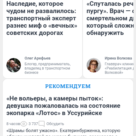
Наследие, которое
«Спуталась речь
чудом не развалилось:
пургу». Врач — о
транспортный эксперт
смертельном ди
разнес миф о «вечных»
который сложн
советских дорогах
обнаружить
Олег Арефьев
Ирина Волкова
Блогер, предприниматель,
Главврач клиник
владелец в транспортном
«Реабилитация д
бизнесе
Волковой»
РЕКОМЕНДУЕМ
«Не вольеры, а камеры пыток»:
девушка пожаловалась на состояние
экопарка «Лотос» в Уссурийске
8 часов
3 737
Обсудить
«Шрамы болят ужасно». Екатеринбурженка, которую