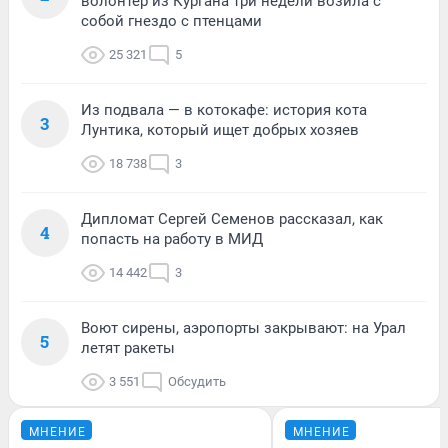
волонтер из Кургана три недели возила с
собой гнездо с птенцами
25 321
5
Из подвала — в котокафе: история кота
3
Лунтика, который ищет добрых хозяев
18 738
3
Дипломат Сергей Семенов рассказал, как
4
попасть на работу в МИД
14 442
3
Воют сирены, аэропорты закрывают: на Урал
5
летят ракеты
3 551
Обсудить
МНЕНИЕ
МНЕНИЕ