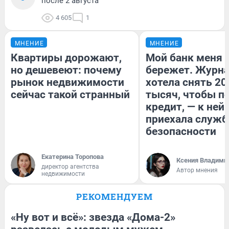
после 2 августа
4 605
1
МНЕНИЕ
МНЕНИЕ
Квартиры дорожают,
Мой банк меня
но дешевеют: почему
бережет. Журн
рынок недвижимости
хотела снять 20
сейчас такой странный
тысяч, чтобы п
кредит, — к ней
приехала служб
безопасности
Екатерина Торопова
Ксения Владими
директор агентства
Автор мнения
недвижимости
РЕКОМЕНДУЕМ
«Ну вот и всё»: звезда «Дома-2»