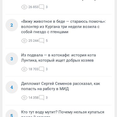
26 853
3
«Вижу животное в беде — стараюсь помочь»:
2
волонтер из Кургана три недели возила с
собой гнездо с птенцами
25 244
5
Из подвала — в котокафе: история кота
3
Лунтика, который ищет добрых хозяев
18 703
3
Дипломат Сергей Семенов рассказал, как
4
попасть на работу в МИД
14 358
3
Кто тут воду мутит? Почему нельзя купаться
5