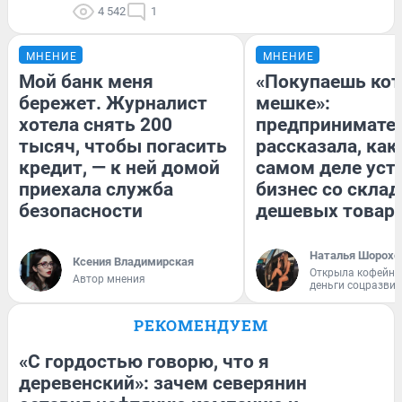
4 542
1
МНЕНИЕ
МНЕНИЕ
Мой банк меня
«Покупаешь кот
бережет. Журналист
мешке»:
хотела снять 200
предпринимате
тысяч, чтобы погасить
рассказала, как
кредит, — к ней домой
самом деле уст
приехала служба
бизнес со скла
безопасности
дешевых товар
Наталья Шорохо
Ксения Владимирская
Открыла кофейну
Автор мнения
деньги соцразви
РЕКОМЕНДУЕМ
«С гордостью говорю, что я
деревенский»: зачем северянин