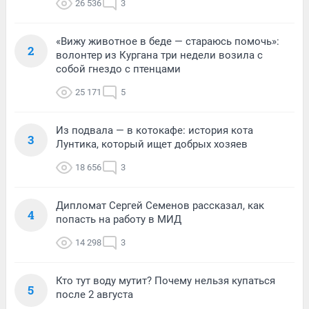
26 536
3
«Вижу животное в беде — стараюсь помочь»:
2
волонтер из Кургана три недели возила с
собой гнездо с птенцами
25 171
5
Из подвала — в котокафе: история кота
3
Лунтика, который ищет добрых хозяев
18 656
3
Дипломат Сергей Семенов рассказал, как
4
попасть на работу в МИД
14 298
3
Кто тут воду мутит? Почему нельзя купаться
5
после 2 августа