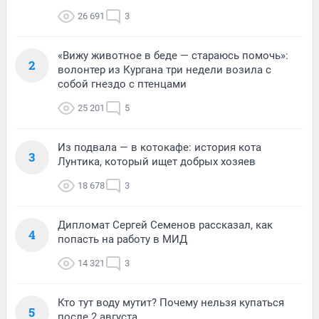
26 691
3
«Вижу животное в беде — стараюсь помочь»:
2
волонтер из Кургана три недели возила с
собой гнездо с птенцами
25 201
5
Из подвала — в котокафе: история кота
3
Лунтика, который ищет добрых хозяев
18 678
3
Дипломат Сергей Семенов рассказал, как
4
попасть на работу в МИД
14 321
3
Кто тут воду мутит? Почему нельзя купаться
5
после 2 августа