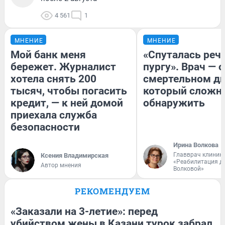
4 561
1
МНЕНИЕ
МНЕНИЕ
Мой банк меня
«Спуталась речь
бережет. Журналист
пургу». Врач — о
хотела снять 200
смертельном ди
тысяч, чтобы погасить
который сложн
кредит, — к ней домой
обнаружить
приехала служба
безопасности
Ирина Волкова
Главврач клиник
Ксения Владимирская
«Реабилитация д
Автор мнения
Волковой»
РЕКОМЕНДУЕМ
«Заказали на 3-летие»: перед
убийством жены в Казани турок забрал