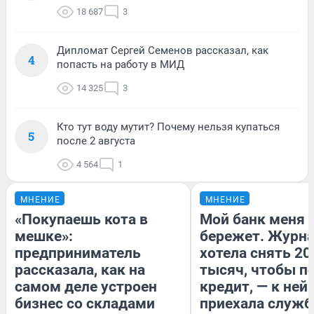
18 687
3
Дипломат Сергей Семенов рассказал, как
4
попасть на работу в МИД
14 325
3
Кто тут воду мутит? Почему нельзя купаться
5
после 2 августа
4 564
1
МНЕНИЕ
МНЕНИЕ
«Покупаешь кота в
Мой банк меня
мешке»:
бережет. Журн
предприниматель
хотела снять 20
рассказала, как на
тысяч, чтобы п
самом деле устроен
кредит, — к ней
бизнес со складами
приехала служб