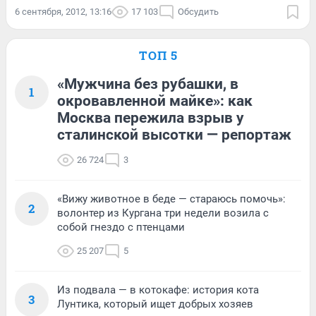
6 сентября, 2012, 13:16
17 103
Обсудить
ТОП 5
«Мужчина без рубашки, в
1
окровавленной майке»: как
Москва пережила взрыв у
сталинской высотки — репортаж
26 724
3
«Вижу животное в беде — стараюсь помочь»:
2
волонтер из Кургана три недели возила с
собой гнездо с птенцами
25 207
5
Из подвала — в котокафе: история кота
3
Лунтика, который ищет добрых хозяев