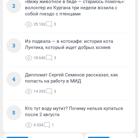
«Вижу животное в беде — стараюсь помочь»:
2
волонтер из Кургана три недели возила с
собой гнездо с птенцами
25 163
5
Из подвала — в котокафе: история кота
3
Лунтика, который ищет добрых хозяев
18 640
3
Дипломат Сергей Семенов рассказал, как
4
попасть на работу в МИД
14 293
3
Кто тут воду мутит? Почему нельзя купаться
5
после 2 августа
4 534
1