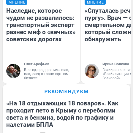
МНЕНИЕ
МНЕНИЕ
Наследие, которое
«Спуталась речь
чудом не развалилось:
пургу». Врач — о
транспортный эксперт
смертельном ди
разнес миф о «вечных»
который сложн
советских дорогах
обнаружить
Олег Арефьев
Ирина Волкова
Блогер, предприниматель,
Главврач клиник
владелец в транспортном
«Реабилитация д
бизнесе
Волковой»
РЕКОМЕНДУЕМ
«На 18 отдыхающих 18 поваров». Как
проходит лето в Крыму с перебоями
света и бензина, водой по графику и
налетами БПЛА