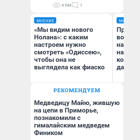
4 544
1
МНЕНИЕ
МНЕНИЕ
«Мы видим нового
Продаш
Нолана»: с каким
возьмут
настроем нужно
нам го
смотреть «Одиссею»,
налого
чтобы она не
коснет
выглядела как фиаско
даже р
РЕКОМЕНДУЕМ
Надежда Губарь
Ан
Медведицу Майю, жившую
на цепи в Приморье,
познакомили с
гималайским медведем
Фиником