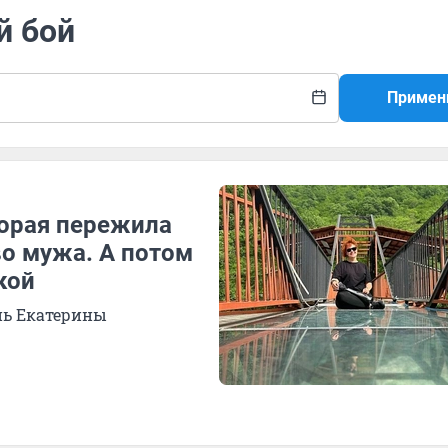
й бой
Примен
торая пережила
во мужа. А потом
кой
нь Екатерины