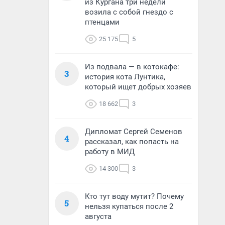
из Кургана три недели
возила с собой гнездо с
птенцами
25 175
5
Из подвала — в котокафе:
3
история кота Лунтика,
который ищет добрых хозяев
18 662
3
Дипломат Сергей Семенов
4
рассказал, как попасть на
работу в МИД
14 300
3
Кто тут воду мутит? Почему
5
нельзя купаться после 2
августа