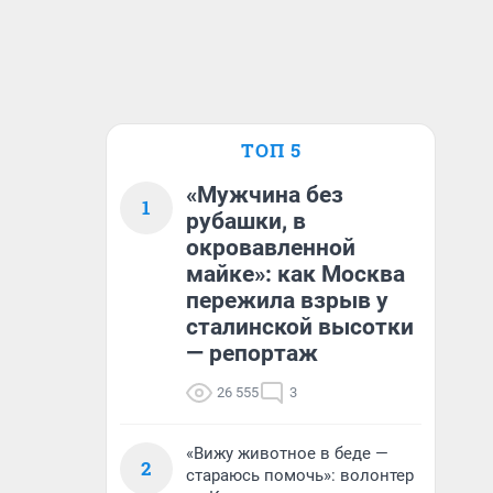
ТОП 5
«Мужчина без
1
рубашки, в
окровавленной
майке»: как Москва
пережила взрыв у
сталинской высотки
— репортаж
26 555
3
«Вижу животное в беде —
2
стараюсь помочь»: волонтер