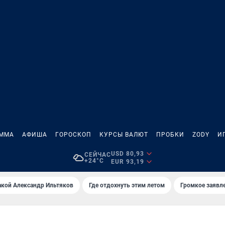
АММА
АФИША
ГОРОСКОП
КУРСЫ ВАЛЮТ
ПРОБКИ
ZODY
И
USD 80,93
СЕЙЧАС
+24°C
EUR 93,19
акой Александр Ильтяков
Где отдохнуть этим летом
Громкое заявл