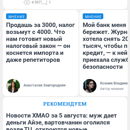
4 557
1
МНЕНИЕ
МНЕНИЕ
Продашь за 3000, налог
Мой банк меня
возьмут с 4000. Что
бережет. Журн
нам готовит новый
хотела снять 20
налоговый закон — он
тысяч, чтобы п
коснется импорта и
кредит, — к ней
даже репетиторов
приехала служб
безопасности
Ксения Владими
Анастасия Завгородняя
Автор мнения
РЕКОМЕНДУЕМ
Новости ХМАО за 5 августа: муж дает
деньги Айзе, вартовчанин оголился
возле ТЦ, откроются новые