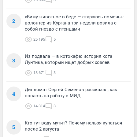
«Вижу животное в беде — стараюсь помочь»:
2
волонтер из Кургана три недели возила с
собой гнездо с птенцами
25 195
5
Из подвала — в котокафе: история кота
3
Лунтика, который ищет добрых хозяев
18 671
3
Дипломат Сергей Семенов рассказал, как
4
попасть на работу в МИД
14 314
3
Кто тут воду мутит? Почему нельзя купаться
5
после 2 августа