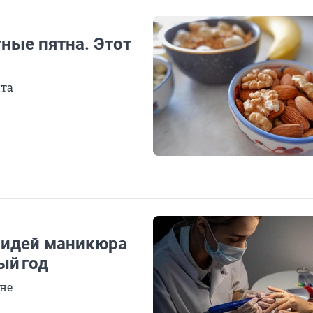
ные пятна. Этот
нта
х идей маникюра
ый год
не