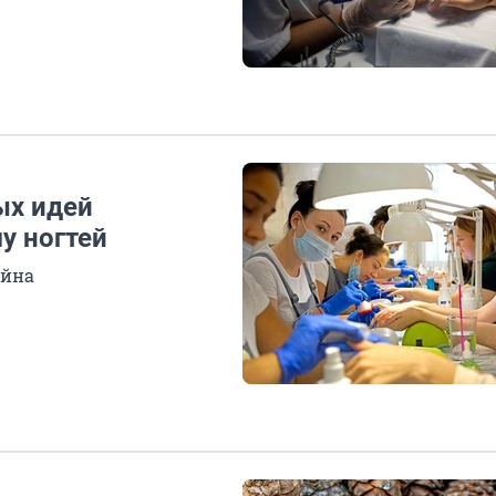
ых идей
у ногтей
айна