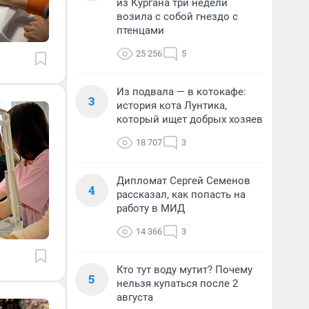
из Кургана три недели
возила с собой гнездо с
птенцами
25 256
5
Из подвала — в котокафе:
3
история кота Лунтика,
который ищет добрых хозяев
18 707
3
Дипломат Сергей Семенов
4
рассказал, как попасть на
работу в МИД
14 366
3
Кто тут воду мутит? Почему
5
нельзя купаться после 2
августа