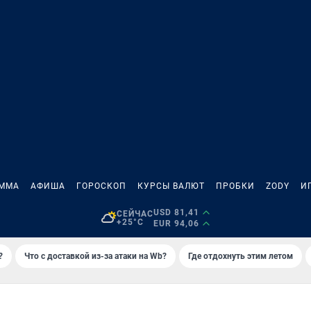
АММА
АФИША
ГОРОСКОП
КУРСЫ ВАЛЮТ
ПРОБКИ
ZODY
И
USD 81,41
СЕЙЧАС
+25°C
EUR 94,06
?
Что с доставкой из-за атаки на Wb?
Где отдохнуть этим летом