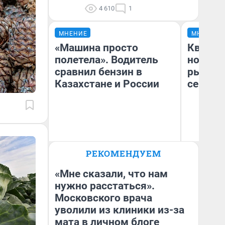
4 610
1
МНЕНИЕ
МНЕНИЕ
«Машина просто
Кварти
полетела». Водитель
но деш
сравнил бензин в
рынок 
Казахстане и России
сейчас
Ек
РЕКОМЕНДУЕМ
Анатолий Кузнецов
ди
не
«Мне сказали, что нам
нужно расстаться».
Московского врача
уволили из клиники из-за
мата в личном блоге