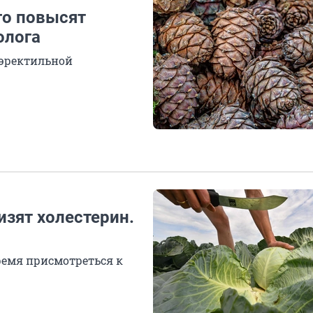
го повысят
олога
 эректильной
изят холестерин.
ремя присмотреться к