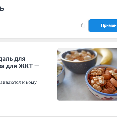
ь
Примен
даль для
за для ЖКТ —
ваиваются и кому