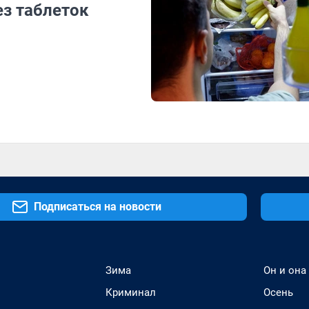
ез таблеток
Подписаться на новости
Зима
Он и она
Криминал
Осень