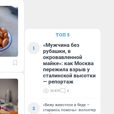
ТОП 5
«Мужчина без
1
рубашки, в
окровавленной
майке»: как Москва
пережила взрыв у
сталинской высотки
— репортаж
26 870
3
«Вижу животное в беде —
2
стараюсь помочь»: волонтер