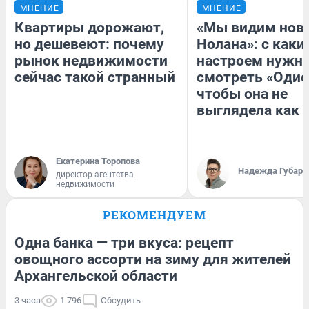
МНЕНИЕ
МНЕНИЕ
Квартиры дорожают,
«Мы видим нов
но дешевеют: почему
Нолана»: с каки
рынок недвижимости
настроем нужн
сейчас такой странный
смотреть «Одис
чтобы она не
выглядела как 
Екатерина Торопова
Надежда Губарь
директор агентства
недвижимости
РЕКОМЕНДУЕМ
Одна банка — три вкуса: рецепт
овощного ассорти на зиму для жителей
Архангельской области
3 часа
1 796
Обсудить