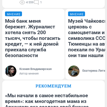
4 559
1
МНЕНИЕ
МНЕНИЕ
Мой банк меня
Музей Чайковск
бережет. Журналист
церковь с
хотела снять 200
самоцветами и 
тысяч, чтобы погасить
символика СССР
кредит, — к ней домой
Тюменцы на ав
приехала служба
поехали по Урал
безопасности
они там нашли
Ксения Владимирская
Екатерина Литк
Автор мнения
РЕКОМЕНДУЕМ
«Мы начали в самое нестабильное
время»: как многодетная мама из
Архангельска создала свой бизнес