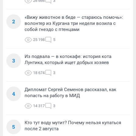
26 666
3
«Вижу животное в беде — стараюсь помочь»:
2
волонтер из Кургана три недели возила с
собой гнездо с птенцами
25 198
5
Из подвала — в котокафе: история кота
3
Лунтика, который ищет добрых хозяев
18 674
3
Дипломат Сергей Семенов рассказал, как
4
попасть на работу в МИД
14 317
3
Кто тут воду мутит? Почему нельзя купаться
5
после 2 августа