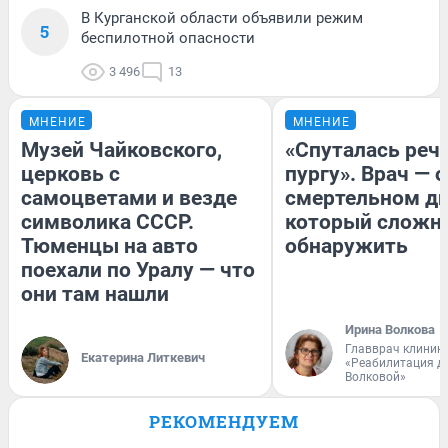
В Курганской области объявили режим
5
беспилотной опасности
3 496
13
МНЕНИЕ
МНЕНИЕ
Музей Чайковского,
«Спуталась речь
церковь с
пургу». Врач — о
самоцветами и везде
смертельном ди
символика СССР.
который сложн
Тюменцы на авто
обнаружить
поехали по Уралу — что
они там нашли
Ирина Волкова
Главврач клиник
Екатерина Литкевич
«Реабилитация д
Волковой»
РЕКОМЕНДУЕМ