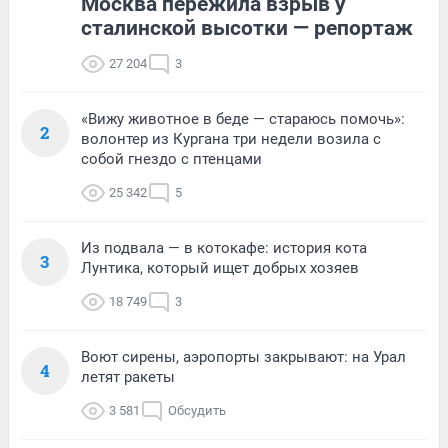
Москва пережила взрыв у
сталинской высотки — репортаж
27 204
3
«Вижу животное в беде — стараюсь помочь»:
2
волонтер из Кургана три недели возила с
собой гнездо с птенцами
25 342
5
Из подвала — в котокафе: история кота
3
Лунтика, который ищет добрых хозяев
18 749
3
Воют сирены, аэропорты закрывают: на Урал
4
летят ракеты
3 581
Обсудить