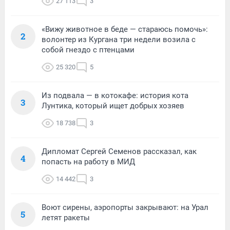
27 113
3
«Вижу животное в беде — стараюсь помочь»:
2
волонтер из Кургана три недели возила с
собой гнездо с птенцами
25 320
5
Из подвала — в котокафе: история кота
3
Лунтика, который ищет добрых хозяев
18 738
3
Дипломат Сергей Семенов рассказал, как
4
попасть на работу в МИД
14 442
3
Воют сирены, аэропорты закрывают: на Урал
5
летят ракеты