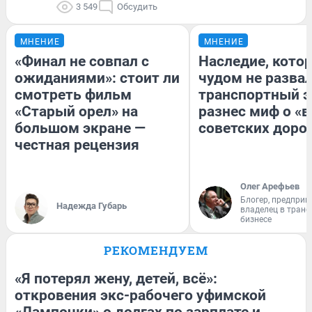
3 549
Обсудить
МНЕНИЕ
МНЕНИЕ
«Финал не совпал с
Наследие, кото
ожиданиями»: стоит ли
чудом не разва
смотреть фильм
транспортный э
«Старый орел» на
разнес миф о «
большом экране —
советских доро
честная рецензия
Олег Арефьев
Блогер, предприн
Надежда Губарь
владелец в тран
бизнесе
РЕКОМЕНДУЕМ
«Я потерял жену, детей, всё»:
откровения экс-рабочего уфимской
«Лампочки» о долгах по зарплате и