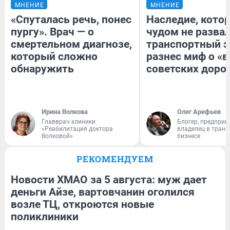
МНЕНИЕ
МНЕНИЕ
«Спуталась речь, понес
Наследие, кото
пургу». Врач — о
чудом не разва
смертельном диагнозе,
транспортный э
который сложно
разнес миф о «
обнаружить
советских доро
Ирина Волкова
Олег Арефьев
Главврач клиники
Блогер, предприн
«Реабилитация доктора
владелец в тран
Волковой»
бизнесе
РЕКОМЕНДУЕМ
Новости ХМАО за 5 августа: муж дает
деньги Айзе, вартовчанин оголился
возле ТЦ, откроются новые
поликлиники