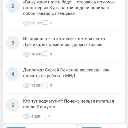
«Вижу животное в беде — стараюсь помочь»:
2
волонтер из Кургана три недели возила с
собой гнездо с птенцами
25 152
5
Из подвала — в котокафе: история кота
3
Лунтика, который ищет добрых хозяев
18 635
3
Дипломат Сергей Семенов рассказал, как
4
попасть на работу в МИД
14 287
3
Кто тут воду мутит? Почему нельзя купаться
5
после 2 августа
4 529
1