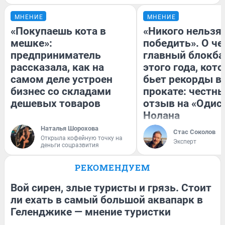
МНЕНИЕ
МНЕНИЕ
«Покупаешь кота в
«Никого нельзя
мешке»:
победить». О ч
предприниматель
главный блокба
рассказала, как на
этого года, кот
самом деле устроен
бьет рекорды в
бизнес со складами
прокате: честн
дешевых товаров
отзыв на «Одис
Нолана
Наталья Шорохова
Стас Соколов
Открыла кофейную точку на
Эксперт
деньги соцразвития
РЕКОМЕНДУЕМ
Вой сирен, злые туристы и грязь. Стоит
ли ехать в самый большой аквапарк в
Геленджике — мнение туристки