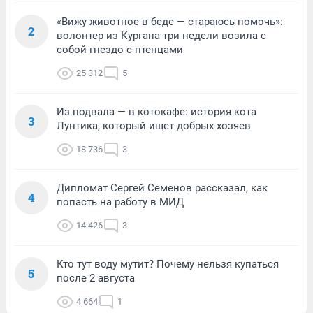
«Вижу животное в беде — стараюсь помочь»:
2
волонтер из Кургана три недели возила с
собой гнездо с птенцами
25 312
5
Из подвала — в котокафе: история кота
3
Лунтика, который ищет добрых хозяев
18 736
3
Дипломат Сергей Семенов рассказал, как
4
попасть на работу в МИД
14 426
3
Кто тут воду мутит? Почему нельзя купаться
5
после 2 августа
4 664
1