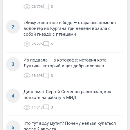
26 796
3
«Вижу животное в беде — стараюсь помочь»:
2
волонтер из Кургана три недели возила с
собой гнездо с птенцами
25 225
5
Из подвала — в котокафе: история кота
3
Лунтика, который ищет добрых хозяев
18 698
3
Дипломат Сергей Семенов рассказал, как
4
попасть на работу в МИД
14 343
3
Кто тут воду мутит? Почему нельзя купаться
5
после 2 августа