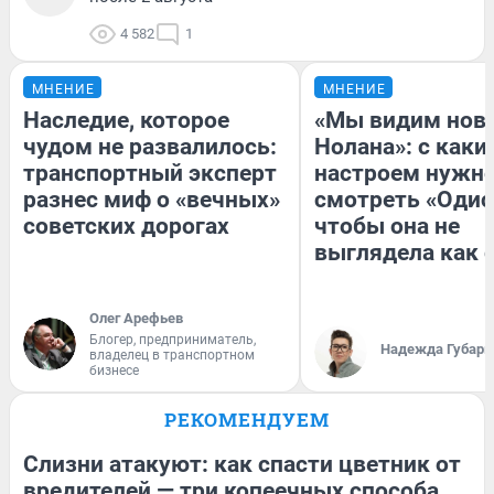
4 582
1
МНЕНИЕ
МНЕНИЕ
Наследие, которое
«Мы видим нов
чудом не развалилось:
Нолана»: с каки
транспортный эксперт
настроем нужн
разнес миф о «вечных»
смотреть «Одис
советских дорогах
чтобы она не
выглядела как 
Олег Арефьев
Блогер, предприниматель,
Надежда Губарь
владелец в транспортном
бизнесе
РЕКОМЕНДУЕМ
Слизни атакуют: как спасти цветник от
вредителей — три копеечных способа