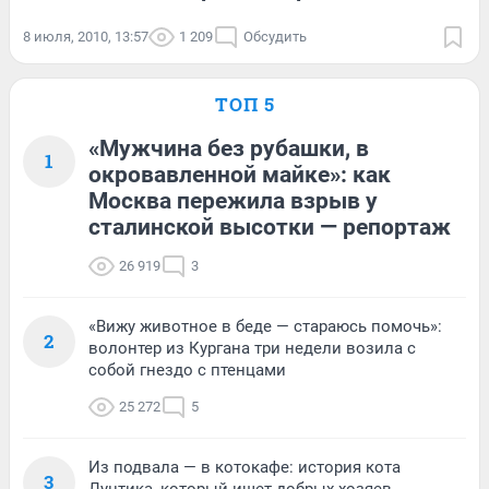
8 июля, 2010, 13:57
1 209
Обсудить
ТОП 5
«Мужчина без рубашки, в
1
окровавленной майке»: как
Москва пережила взрыв у
сталинской высотки — репортаж
26 919
3
«Вижу животное в беде — стараюсь помочь»:
2
волонтер из Кургана три недели возила с
собой гнездо с птенцами
25 272
5
Из подвала — в котокафе: история кота
3