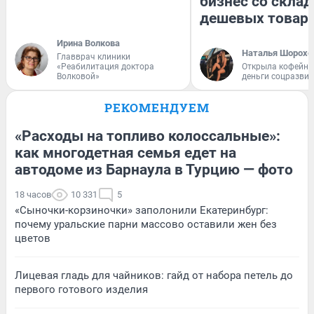
бизнес со скла
дешевых товар
Ирина Волкова
Наталья Шорохо
Главврач клиники
«Реабилитация доктора
Открыла кофейну
Волковой»
деньги соцразви
РЕКОМЕНДУЕМ
«Расходы на топливо колоссальные»:
как многодетная семья едет на
автодоме из Барнаула в Турцию — фото
18 часов
10 331
5
«Сыночки-корзиночки» заполонили Екатеринбург:
почему уральские парни массово оставили жен без
цветов
Лицевая гладь для чайников: гайд от набора петель до
первого готового изделия