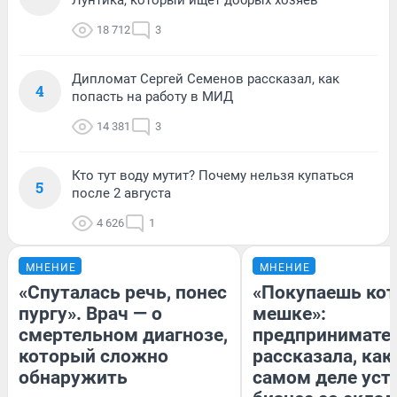
Лунтика, который ищет добрых хозяев
18 712
3
Дипломат Сергей Семенов рассказал, как
4
попасть на работу в МИД
14 381
3
Кто тут воду мутит? Почему нельзя купаться
5
после 2 августа
4 626
1
МНЕНИЕ
МНЕНИЕ
«Спуталась речь, понес
«Покупаешь кот
пургу». Врач — о
мешке»:
смертельном диагнозе,
предпринимате
который сложно
рассказала, как
обнаружить
самом деле уст