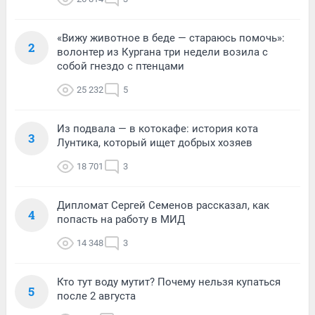
«Вижу животное в беде — стараюсь помочь»:
2
волонтер из Кургана три недели возила с
собой гнездо с птенцами
25 232
5
Из подвала — в котокафе: история кота
3
Лунтика, который ищет добрых хозяев
18 701
3
Дипломат Сергей Семенов рассказал, как
4
попасть на работу в МИД
14 348
3
Кто тут воду мутит? Почему нельзя купаться
5
после 2 августа