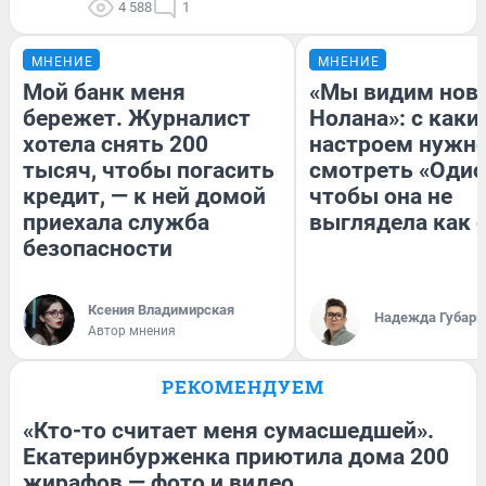
4 588
1
МНЕНИЕ
МНЕНИЕ
Мой банк меня
«Мы видим нов
бережет. Журналист
Нолана»: с каки
хотела снять 200
настроем нужн
тысяч, чтобы погасить
смотреть «Одис
кредит, — к ней домой
чтобы она не
приехала служба
выглядела как 
безопасности
Ксения Владимирская
Надежда Губарь
Автор мнения
РЕКОМЕНДУЕМ
«Кто-то считает меня сумасшедшей».
Екатеринбурженка приютила дома 200
жирафов — фото и видео