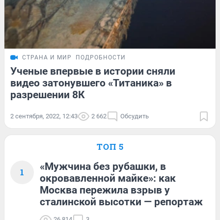
СТРАНА И МИР
ПОДРОБНОСТИ
Ученые впервые в истории сняли
видео затонувшего «Титаника» в
разрешении 8К
2 сентября, 2022, 12:43
2 662
Обсудить
ТОП 5
«Мужчина без рубашки, в
1
окровавленной майке»: как
Москва пережила взрыв у
сталинской высотки — репортаж
26 814
3