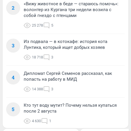
«Вижу животное в беде — стараюсь помочь»:
2
волонтер из Кургана три недели возила с
собой гнездо с птенцами
25 278
5
Из подвала — в котокафе: история кота
3
Лунтика, который ищет добрых хозяев
18 718
3
Дипломат Сергей Семенов рассказал, как
4
попасть на работу в МИД
14 388
3
Кто тут воду мутит? Почему нельзя купаться
5
после 2 августа
4 630
1