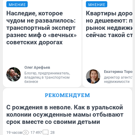
МНЕНИЕ
МНЕНИЕ
Наследие, которое
Квартиры доро
чудом не развалилось:
но дешевеют: п
транспортный эксперт
рынок недвижи
разнес миф о «вечных»
сейчас такой с
советских дорогах
Олег Арефьев
Екатерина Тороп
Блогер, предприниматель,
владелец в транспортном
директор агентст
бизнесе
недвижимости
РЕКОМЕНДУЕМ
С рождения в неволе. Как в уральской
колонии осужденные мамы отбывают
срок вместе со своими детьми
19 часов
17 497
28