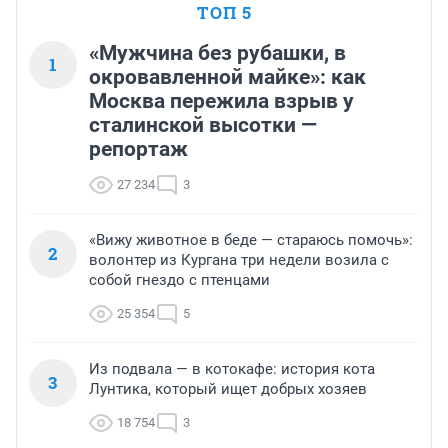
ТОП 5
«Мужчина без рубашки, в
1
окровавленной майке»: как
Москва пережила взрыв у
сталинской высотки —
репортаж
27 234
3
«Вижу животное в беде — стараюсь помочь»:
2
волонтер из Кургана три недели возила с
собой гнездо с птенцами
25 354
5
Из подвала — в котокафе: история кота
3
Лунтика, который ищет добрых хозяев
18 754
3