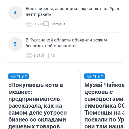
Воют сирены, аэропорты закрывают: на Урал
4
летят ракеты
3 600
Обсудить
В Курганской области объявили режим
5
беспилотной опасности
3 510
13
МНЕНИЕ
МНЕНИЕ
«Покупаешь кота в
Музей Чайковс
мешке»:
церковь с
предприниматель
самоцветами и
рассказала, как на
символика ССС
самом деле устроен
Тюменцы на ав
бизнес со складами
поехали по Ура
дешевых товаров
они там нашли