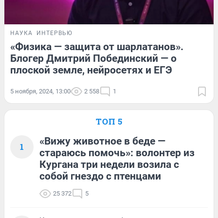
НАУКА
ИНТЕРВЬЮ
«Физика — защита от шарлатанов».
Блогер Дмитрий Побединский — о
плоской земле, нейросетях и ЕГЭ
5 ноября, 2024, 13:00
2 558
1
ТОП 5
«Вижу животное в беде —
1
стараюсь помочь»: волонтер из
Кургана три недели возила с
собой гнездо с птенцами
25 372
5