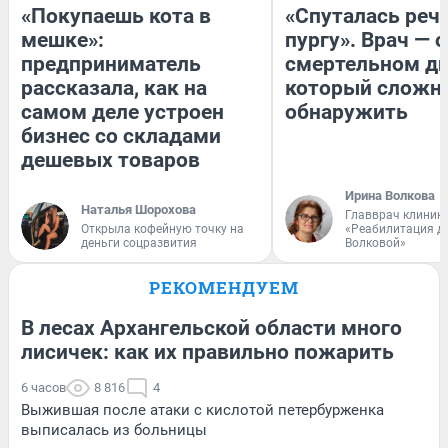
«Покупаешь кота в
«Спуталась речь
мешке»:
пургу». Врач — о
предприниматель
смертельном ди
рассказала, как на
который сложн
самом деле устроен
обнаружить
бизнес со складами
дешевых товаров
Ирина Волкова
Наталья Шорохова
Главврач клиник
Открыла кофейную точку на
«Реабилитация д
деньги соцразвития
Волковой»
РЕКОМЕНДУЕМ
В лесах Архангельской области много
лисичек: как их правильно пожарить
6 часов
8 816
4
Выжившая после атаки с кислотой петербурженка
выписалась из больницы