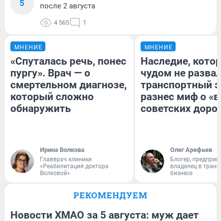
5
после 2 августа
4 565
1
МНЕНИЕ
МНЕНИЕ
«Спуталась речь, понес
Наследие, кото
пургу». Врач — о
чудом не разва
смертельном диагнозе,
транспортный э
который сложно
разнес миф о «
обнаружить
советских доро
Ирина Волкова
Олег Арефьев
Главврач клиники
Блогер, предприн
«Реабилитация доктора
владелец в тран
Волковой»
бизнесе
РЕКОМЕНДУЕМ
Новости ХМАО за 5 августа: муж дает