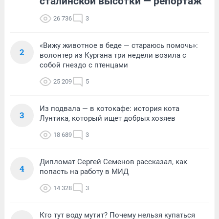
сталинской высотки — репортаж
26 736
3
«Вижу животное в беде — стараюсь помочь»:
2
волонтер из Кургана три недели возила с
собой гнездо с птенцами
25 209
5
Из подвала — в котокафе: история кота
3
Лунтика, который ищет добрых хозяев
18 689
3
Дипломат Сергей Семенов рассказал, как
4
попасть на работу в МИД
14 328
3
Кто тут воду мутит? Почему нельзя купаться