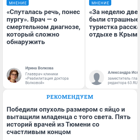
МНЕНИЕ
МНЕНИЕ
«Спуталась речь, понес
«За неделю две
пургу». Врач — о
были страшные
смертельном диагнозе,
туристка расска
который сложно
отдыхе в Крым
обнаружить
Ирина Волкова
Александра Исм
Главврач клиники
«Реабилитация доктора
заместитель глав
Волковой»
редактора 63.RU
РЕКОМЕНДУЕМ
Победили опухоль размером с яйцо и
вытащили младенца с того света. Пять
историй врачей из Тюмени со
счастливым концом