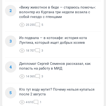
«Вижу животное в беде — стараюсь помочь»:
2
волонтер из Кургана три недели возила с
собой гнездо с птенцами
25 255
5
Из подвала — в котокафе: история кота
3
Лунтика, который ищет добрых хозяев
18 707
3
Дипломат Сергей Семенов рассказал, как
4
попасть на работу в МИД
14 365
3
Кто тут воду мутит? Почему нельзя купаться
5
после 2 августа
4 610
1