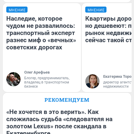
МНЕНИЕ
МНЕНИЕ
Наследие, которое
Квартиры доро
чудом не развалилось:
но дешевеют: п
транспортный эксперт
рынок недвижи
разнес миф о «вечных»
сейчас такой с
советских дорогах
Олег Арефьев
Екатерина Тороп
Блогер, предприниматель,
владелец в транспортном
директор агентст
бизнесе
недвижимости
РЕКОМЕНДУЕМ
«Не хочется в это верить». Как
сложилась судьба «следователя на
золотом Lexus» после скандала в
Екатеринбурге