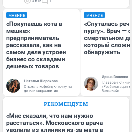
4 615
1
МНЕНИЕ
МНЕНИЕ
«Покупаешь кота в
«Спуталась речь
мешке»:
пургу». Врач — о
предприниматель
смертельном ди
рассказала, как на
который сложн
самом деле устроен
обнаружить
бизнес со складами
дешевых товаров
Ирина Волкова
Наталья Шорохова
Главврач клиник
Открыла кофейную точку на
«Реабилитация д
деньги соцразвития
Волковой»
РЕКОМЕНДУЕМ
«Мне сказали, что нам нужно
расстаться». Московского врача
уволили из клиники из-за мата в