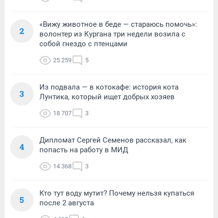
«Вижу животное в беде — стараюсь помочь»:
2
волонтер из Кургана три недели возила с
собой гнездо с птенцами
25 259
5
Из подвала — в котокафе: история кота
3
Лунтика, который ищет добрых хозяев
18 707
3
Дипломат Сергей Семенов рассказал, как
4
попасть на работу в МИД
14 368
3
Кто тут воду мутит? Почему нельзя купаться
5
после 2 августа