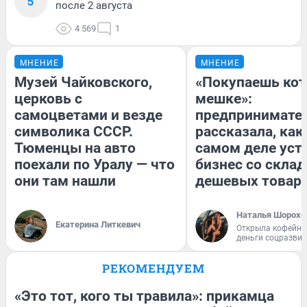
5
после 2 августа
4 569
1
МНЕНИЕ
МНЕНИЕ
Музей Чайковского,
«Покупаешь кот
церковь с
мешке»:
самоцветами и везде
предпринимате
символика СССР.
рассказала, как
Тюменцы на авто
самом деле уст
поехали по Уралу — что
бизнес со скла
они там нашли
дешевых товар
Наталья Шорохо
Екатерина Литкевич
Открыла кофейну
деньги соцразви
РЕКОМЕНДУЕМ
«Это тот, кого ты травила»: прикамца