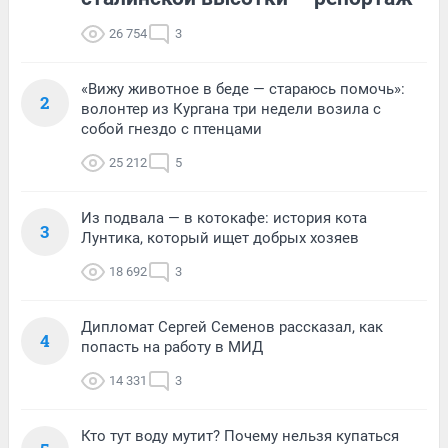
26 754
3
«Вижу животное в беде — стараюсь помочь»:
2
волонтер из Кургана три недели возила с
собой гнездо с птенцами
25 212
5
Из подвала — в котокафе: история кота
3
Лунтика, который ищет добрых хозяев
18 692
3
Дипломат Сергей Семенов рассказал, как
4
попасть на работу в МИД
14 331
3
Кто тут воду мутит? Почему нельзя купаться