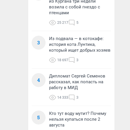
из Кургана три недели
возила с собой гнездо с
птенцами
25 217
5
Из подвала — в котокафе:
3
история кота Лунтика,
который ищет добрых хозяев
18 697
3
Дипломат Сергей Семенов
4
рассказал, как попасть на
работу в МИД
14 333
3
Кто тут воду мутит? Почему
5
нельзя купаться после 2
августа