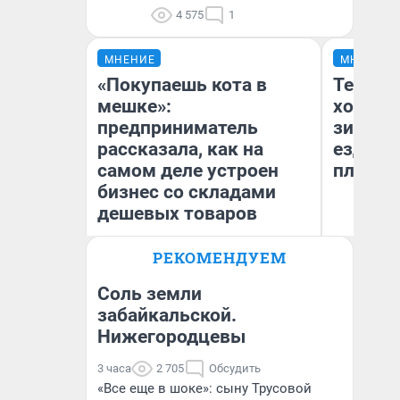
4 575
1
МНЕНИЕ
МНЕНИЕ
«Покупаешь кота в
Тепло 
мешке»:
холодн
предприниматель
зимой.
рассказала, как на
ездит н
самом деле устроен
плюсы 
бизнес со складами
дешевых товаров
РЕКОМЕНДУЕМ
Наталья Шорохова
Д
Открыла кофейную точку на
деньги соцразвития
Соль земли
забайкальской.
Нижегородцевы
3 часа
2 705
Обсудить
«Все еще в шоке»: сыну Трусовой