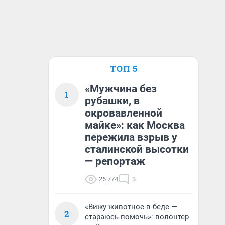
ТОП 5
«Мужчина без
1
рубашки, в
окровавленной
майке»: как Москва
пережила взрыв у
сталинской высотки
— репортаж
26 774
3
«Вижу животное в беде —
2
стараюсь помочь»: волонтер