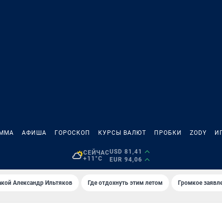
АММА
АФИША
ГОРОСКОП
КУРСЫ ВАЛЮТ
ПРОБКИ
ZODY
И
USD 81,41
СЕЙЧАС
+11°C
EUR 94,06
акой Александр Ильтяков
Где отдохнуть этим летом
Громкое заявл