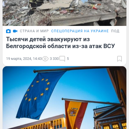
СТРАНА И МИР
СПЕЦОПЕРАЦИЯ НА УКРАИНЕ
ПОДРОБ
Тысячи детей эвакуируют из
Белгородской области из-за атак ВСУ
19 марта, 2024, 14:43
3 330
5