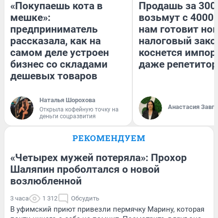
«Покупаешь кота в
Продашь за 3000
мешке»:
возьмут с 4000.
предприниматель
нам готовит но
рассказала, как на
налоговый зако
самом деле устроен
коснется импор
бизнес со складами
даже репетитор
дешевых товаров
Наталья Шорохова
Анастасия Завг
Открыла кофейную точку на
деньги соцразвития
РЕКОМЕНДУЕМ
«Четырех мужей потеряла»: Прохор
Шаляпин проболтался о новой
возлюбленной
3 часа
1 312
Обсудить
В уфимский приют привезли пермячку Марину, которая