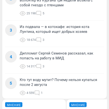
волонтер из Кургана три недели возила с
собой гнездо с птенцами
25 198
5
Из подвала — в котокафе: история кота
3
Лунтика, который ищет добрых хозяев
18 674
3
Дипломат Сергей Семенов рассказал, как
4
попасть на работу в МИД
14 317
3
Кто тут воду мутит? Почему нельзя купаться
5
после 2 августа
4 559
1
МНЕНИЕ
МНЕНИЕ