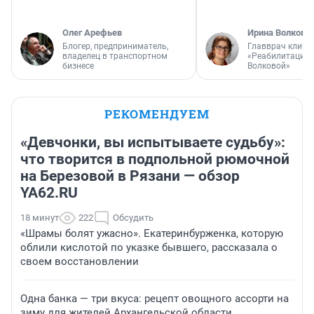
Олег Арефьев
Ирина Волкова
Блогер, предприниматель,
Главврач клини
владелец в транспортном
«Реабилитация 
бизнесе
Волковой»
РЕКОМЕНДУЕМ
«Девчонки, вы испытываете судьбу»:
что творится в подпольной рюмочной
на Березовой в Рязани — обзор
YA62.RU
18 минут
222
Обсудить
«Шрамы болят ужасно». Екатеринбурженка, которую
облили кислотой по указке бывшего, рассказала о
своем восстановлении
Одна банка — три вкуса: рецепт овощного ассорти на
зиму для жителей Архангельской области