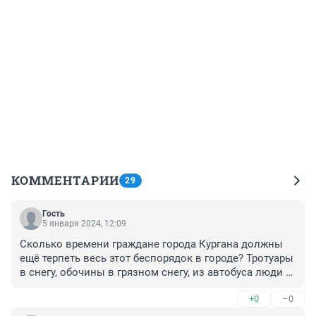
КОММЕНТАРИИ
29
Гость
5 января 2024, 12:09
Сколько времени граждане города Кургана должны 
ещё терпеть весь этот беспорядок в городе? Тротуары 
в снегу, обочины в грязном снегу, из автобуса люди 
выходят на снежные горки. Болтовня мэра и её 
+0
–0
рассказы о уборках дорог и тротуаров не 
соответствуют действительность. 5.01.2024 год. 