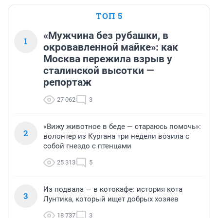
ТОП 5
«Мужчина без рубашки, в
1
окровавленной майке»: как
Москва пережила взрыв у
сталинской высотки —
репортаж
27 062
3
«Вижу животное в беде — стараюсь помочь»:
2
волонтер из Кургана три недели возила с
собой гнездо с птенцами
25 313
5
Из подвала — в котокафе: история кота
3
Лунтика, который ищет добрых хозяев
18 737
3