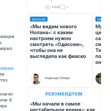
4 534
1
МНЕНИЕ
МНЕНИ
«Мы видим нового
Музей
Нолана»: с каким
церко
овинции
настроем нужно
самоц
,
смотреть «Одиссею»,
симво
емерых
чтобы она не
Тюмен
выглядела как фиаско
поеха
они т
йкерша
для
Надежда Губарь
тку.
РЕКОМЕНДУЕМ
ном из
ном. В
«Мы начали в самое
верь
нестабильное время»: как