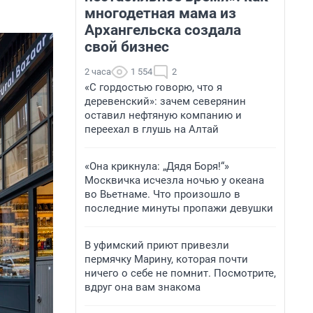
многодетная мама из
Архангельска создала
свой бизнес
2 часа
1 554
2
«С гордостью говорю, что я
деревенский»: зачем северянин
оставил нефтяную компанию и
переехал в глушь на Алтай
«Она крикнула: „Дядя Боря!“»
Москвичка исчезла ночью у океана
во Вьетнаме. Что произошло в
последние минуты пропажи девушки
В уфимский приют привезли
пермячку Марину, которая почти
ничего о себе не помнит. Посмотрите,
вдруг она вам знакома