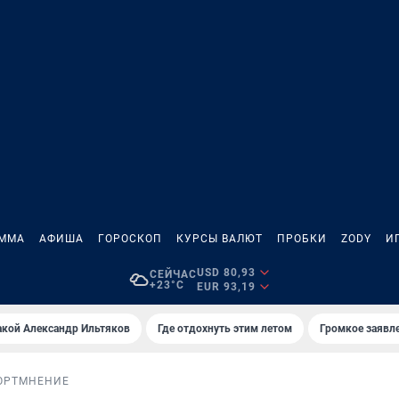
АММА
АФИША
ГОРОСКОП
КУРСЫ ВАЛЮТ
ПРОБКИ
ZODY
И
USD 80,93
СЕЙЧАС
+23°C
EUR 93,19
акой Александр Ильтяков
Где отдохнуть этим летом
Громкое заявл
ОРТ
МНЕНИЕ