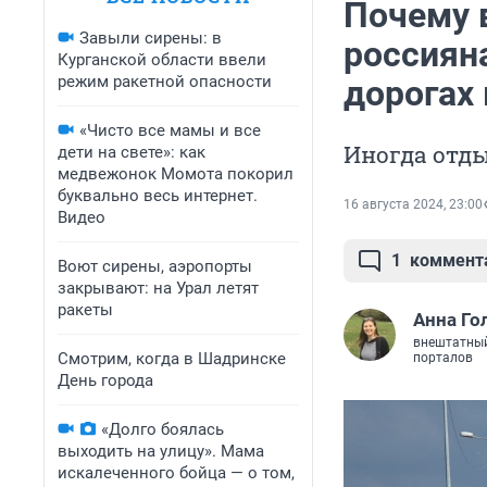
Почему 
Завыли сирены: в
россиян
Курганской области ввели
режим ракетной опасности
дорогах 
«Чисто все мамы и все
Иногда отд
дети на свете»: как
медвежонок Момота покорил
буквально весь интернет.
16 августа 2024, 23:00
Видео
1
коммент
Воют сирены, аэропорты
закрывают: на Урал летят
ракеты
Анна Го
внештатный
Смотрим, когда в Шадринске
порталов
День города
«Долго боялась
выходить на улицу». Мама
искалеченного бойца — о том,