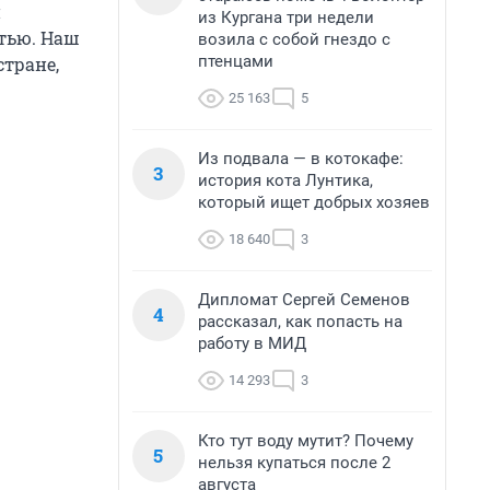
и
из Кургана три недели
стью. Наш
возила с собой гнездо с
птенцами
тране,
25 163
5
Из подвала — в котокафе:
3
история кота Лунтика,
который ищет добрых хозяев
18 640
3
Дипломат Сергей Семенов
4
рассказал, как попасть на
работу в МИД
14 293
3
Кто тут воду мутит? Почему
5
нельзя купаться после 2
августа