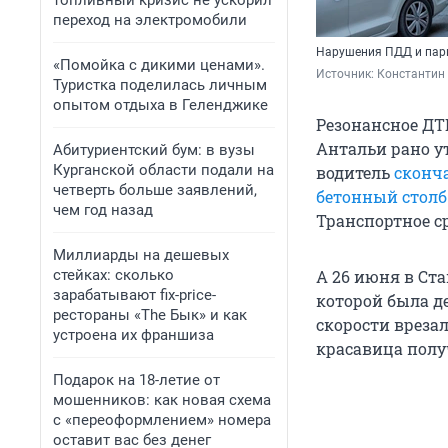
топливный кризис не ускорил
переход на электромобили
Нарушения ПДД и парк
«Помойка с дикими ценами».
Источник: 
Константин 
Туристка поделилась личным
опытом отдыха в Геленджике
Резонансное ДТ
Антальи рано 
Абитуриентский бум: в вузы
Курганской области подали на
водитель
сконча
четверть больше заявлений,
бетонный столб
чем год назад
Транспортное с
Миллиарды на дешевых
стейках: сколько
А 26 июня в Ста
зарабатывают fix-price-
которой была де
рестораны «The Бык» и как
скорости врезал
устроена их франшиза
красавица получ
Подарок на 18-летие от
мошенников: как новая схема
с «переоформлением» номера
оставит вас без денег