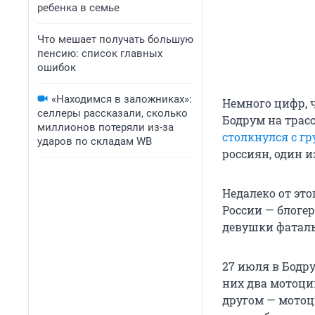
ребенка в семье
Что мешает получать большую
пенсию: список главных
ошибок
«Находимся в заложниках»:
Немного цифр, ч
селлеры рассказали, сколько
Бодрум на трасс
миллионов потеряли из-за
столкнулся с г
ударов по складам WB
россиян, один и
Недалеко от это
России — блоге
девушки фаталь
27 июля в Бодру
них два мотоци
другом — мотоц