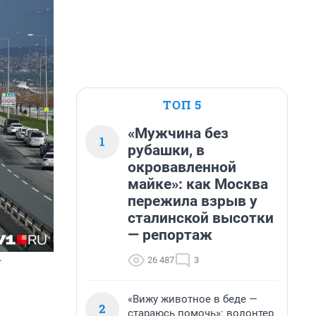
ТОП 5
«Мужчина без
1
рубашки, в
окровавленной
майке»: как Москва
пережила взрыв у
сталинской высотки
— репортаж
26 487
3
т
«Вижу животное в беде —
2
стараюсь помочь»: волонтер