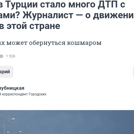
в Турции стало много ДТП с
ами? Журналист — о движени
в этой стране
ых может обернуться кошмаром
1 526
арий
лубницкая
 корреспондент Городских