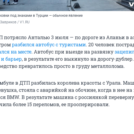
овки под знаками в Турции — обычное явление
Завриков / V1.RU
П потрясло Анталью 3 июля — по дороге из Аланьи в а
утром
разбился автобус с туристами
. 20 человек постра
лся на месте
. Автобус при выезде на развязку
зацепи
 и барьер
, в результате его выкинуло на дорогу-дублер.
редство превратилось просто в груду металлолома.
мбуле в ДТП разбилась королева красоты с Урала. Маш
вушка, стояла с аварийкой на обочине, когда в нее на
ся BMW. В результате машина с россиянкой перевернул
ила более 15 переломов, ее прооперировали.