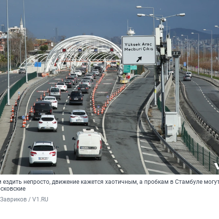
 ездить непросто, движение кажется хаотичным, а пробкам в Стамбуле могу
сковские
Завриков / V1.RU