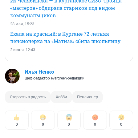
Из Челябинска — в курганское СИЗО: троица
«мастеров» обдирала стариков под видом
коммунальщиков
28 мая, 15:23
Ехала на красный: в Кургане 72-летняя
пенсионерка на «Матизе» сбила школьницу
2 июня, 12:43
Илья Ненко
Шеф-редактор evergreen-редакции
Старость в радость
Хобби
Пенсионер
0
0
0
0
0