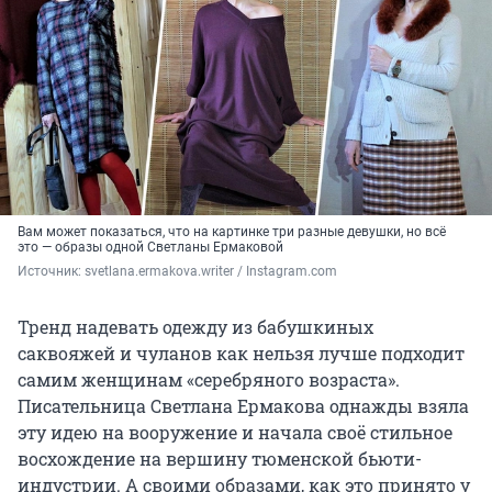
Вам может показаться, что на картинке три разные девушки, но всё
это — образы одной Светланы Ермаковой
Источник: 
svetlana.ermakova.writer / Instagram.com
Тренд надевать одежду из бабушкиных
саквояжей и чуланов как нельзя лучше подходит
самим женщинам «серебряного возраста».
Писательница Светлана Ермакова однажды взяла
эту идею на вооружение и начала своё стильное
восхождение на вершину тюменской бьюти-
индустрии. А своими образами, как это принято у