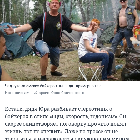
Чад кутежа омских байкеров выглядит примерно так
Источник: 
личный архив Юрия Савчинского
Кстати, дядя Юра разбивает стереотипы о
байкерах в стиле «шум, скорость, гедонизм». Он
скорее олицетворяет поговорку про «кто понял
жизнь, тот не спешит». Даже на трассе он не
торопится, а наслаждается окружающим миром.