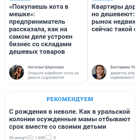
«Покупаешь кота в
Квартиры дор
мешке»:
но дешевеют: 
предприниматель
рынок недвиж
рассказала, как на
сейчас такой 
самом деле устроен
бизнес со складами
дешевых товаров
Наталья Шорохова
Екатерина Торо
Открыла кофейную точку на
директор агентс
деньги соцразвития
недвижимости
РЕКОМЕНДУЕМ
С рождения в неволе. Как в уральской
колонии осужденные мамы отбывают
срок вместе со своими детьми
56 минут
1 690
5