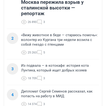
Москва пережила взрыв у
сталинской высотки —
репортаж
26 890
3
«Вижу животное в беде — стараюсь помочь»:
2
волонтер из Кургана три недели возила с
собой гнездо с птенцами
25 263
5
Из подвала — в котокафе: история кота
3
Лунтика, который ищет добрых хозяев
18 709
3
Дипломат Сергей Семенов рассказал, как
4
попасть на работу в МИД
14 374
3