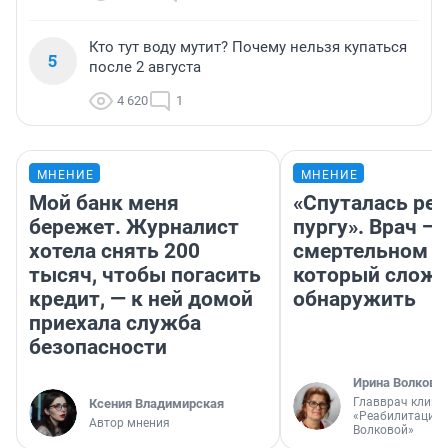
Кто тут воду мутит? Почему нельзя купаться
5
после 2 августа
4 620
1
МНЕНИЕ
МНЕНИЕ
Мой банк меня
«Спуталась реч
бережет. Журналист
пургу». Врач — 
хотела снять 200
смертельном д
тысяч, чтобы погасить
который слож
кредит, — к ней домой
обнаружить
приехала служба
безопасности
Ирина Волкова
Главврач клини
Ксения Владимирская
«Реабилитация 
Автор мнения
Волковой»