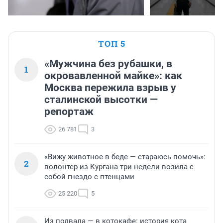
ТОП 5
«Мужчина без рубашки, в
1
окровавленной майке»: как
Москва пережила взрыв у
сталинской высотки —
репортаж
26 781
3
«Вижу животное в беде — стараюсь помочь»:
2
волонтер из Кургана три недели возила с
собой гнездо с птенцами
25 220
5
Из подвала — в котокафе: история кота