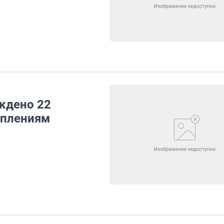
уждено 22
уплениям