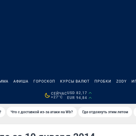
АММА
АФИША
ГОРОСКОП
КУРСЫ ВАЛЮТ
ПРОБКИ
ZODY
И
USD 82,17
СЕЙЧАС
+27°C
EUR 94,84
?
Что с доставкой из-за атаки на Wb?
Где отдохнуть этим летом