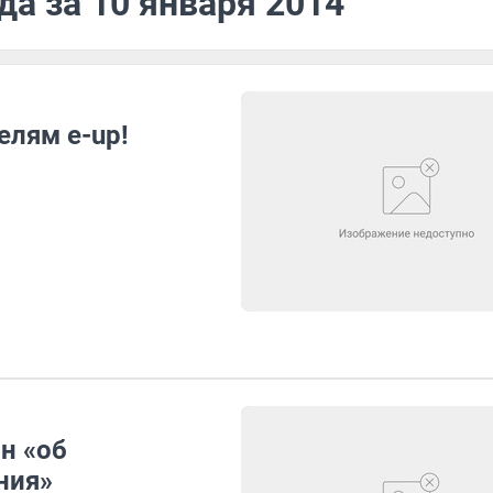
да за 10 января 2014
елям e-up!
н «об
ния»