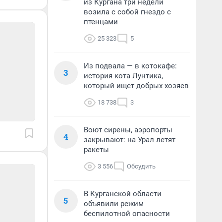
из Кургана три недели
возила с собой гнездо с
птенцами
25 323
5
Из подвала — в котокафе:
3
история кота Лунтика,
который ищет добрых хозяев
18 738
3
Воют сирены, аэропорты
4
закрывают: на Урал летят
ракеты
3 556
Обсудить
В Курганской области
5
объявили режим
беспилотной опасности