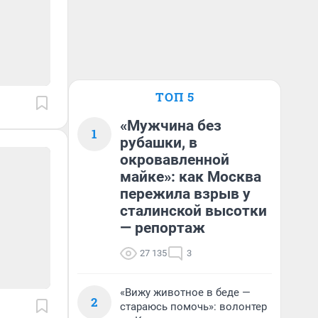
ТОП 5
«Мужчина без
1
рубашки, в
окровавленной
майке»: как Москва
пережила взрыв у
сталинской высотки
— репортаж
27 135
3
«Вижу животное в беде —
2
стараюсь помочь»: волонтер