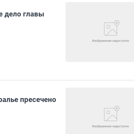
е дело главы
ралье пресечено