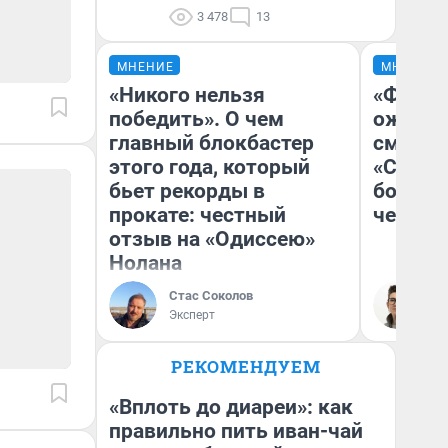
3 478
13
МНЕНИЕ
МНЕНИЕ
«Никого нельзя
«Финал
победить». О чем
ожидан
главный блокбастер
смотре
этого года, который
«Стары
бьет рекорды в
большо
прокате: честный
честна
отзыв на «Одиссею»
Нолана
Стас Соколов
На
Эксперт
РЕКОМЕНДУЕМ
«Вплоть до диареи»: как
правильно пить иван-чай