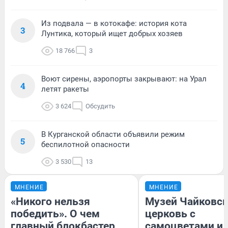
Из подвала — в котокафе: история кота
3
Лунтика, который ищет добрых хозяев
18 766
3
Воют сирены, аэропорты закрывают: на Урал
4
летят ракеты
3 624
Обсудить
В Курганской области объявили режим
5
беспилотной опасности
3 530
13
МНЕНИЕ
МНЕНИЕ
«Никого нельзя
Музей Чайковск
победить». О чем
церковь с
главный блокбастер
самоцветами и 