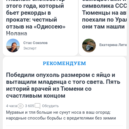
этого года, который
символика СССР
бьет рекорды в
Тюменцы на ав
прокате: честный
поехали по Урал
отзыв на «Одиссею»
они там нашли
Нолана
Стас Соколов
Екатерина Литк
Эксперт
РЕКОМЕНДУЕМ
Победили опухоль размером с яйцо и
вытащили младенца с того света. Пять
историй врачей из Тюмени со
счастливым концом
4 часа
3 605
Обсудить
Муравьи и тля больше не сунут носа в ваш огород:
народные способы борьбы с вредителями без химии