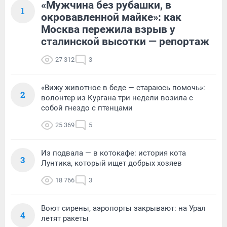
«Мужчина без рубашки, в
1
окровавленной майке»: как
Москва пережила взрыв у
сталинской высотки — репортаж
27 312
3
«Вижу животное в беде — стараюсь помочь»:
2
волонтер из Кургана три недели возила с
собой гнездо с птенцами
25 369
5
Из подвала — в котокафе: история кота
3
Лунтика, который ищет добрых хозяев
18 766
3
Воют сирены, аэропорты закрывают: на Урал
4
летят ракеты