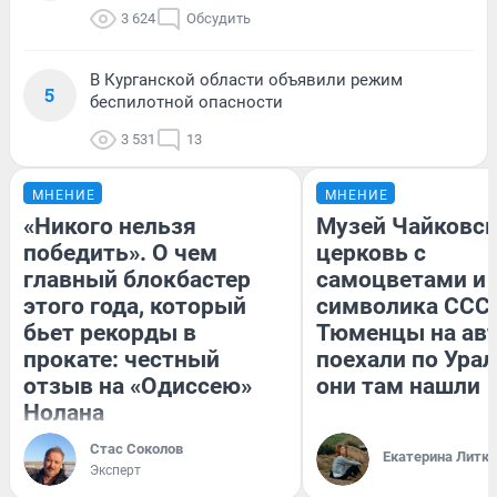
3 624
Обсудить
В Курганской области объявили режим
5
беспилотной опасности
3 531
13
МНЕНИЕ
МНЕНИЕ
«Никого нельзя
Музей Чайковск
победить». О чем
церковь с
главный блокбастер
самоцветами и 
этого года, который
символика СССР
бьет рекорды в
Тюменцы на ав
прокате: честный
поехали по Урал
отзыв на «Одиссею»
они там нашли
Нолана
Стас Соколов
Екатерина Литк
Эксперт