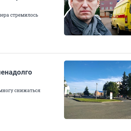
нера стремилось
ненадолго
емногу снижаться