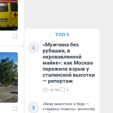
ТОП 5
«Мужчина без
1
рубашки, в
окровавленной
майке»: как Москва
пережила взрыв у
сталинской высотки
— репортаж
26 734
3
«Вижу животное в беде —
2
стараюсь помочь»: волонтер