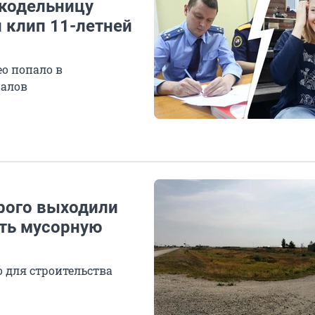
укодельницу
й клип 11-летней
ео попало в
иалов
орого выходили
ить мусорную
 для строительства