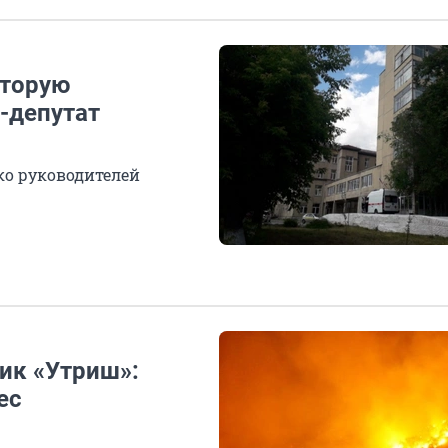
оторую
-депутат
ко руководителей
ник «Утриш»:
ес