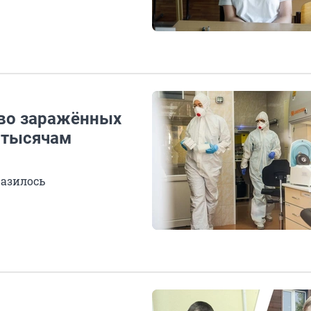
тво заражённых
 тысячам
разилось