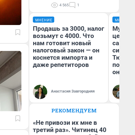
4 565
1
МНЕНИЕ
МНЕНИЕ
Продашь за 3000, налог
Музей 
возьмут с 4000. Что
церков
нам готовит новый
самоцв
налоговый закон — он
символ
коснется импорта и
Тюменц
даже репетиторов
поехали
они та
Анастасия Завгородняя
Ек
РЕКОМЕНДУЕМ
«Не привози их мне в
третий раз». Читинец 40