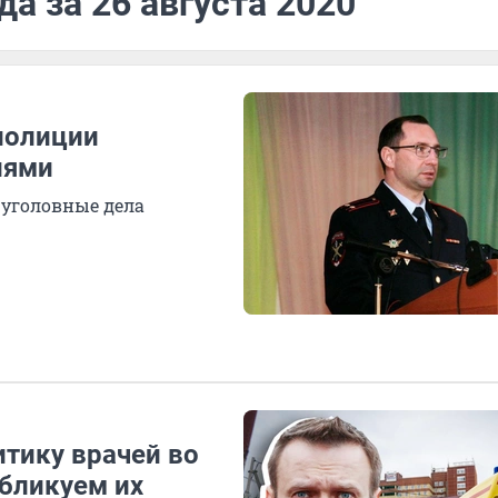
а за 26 августа 2020
полиции
иями
уголовные дела
тику врачей во
убликуем их