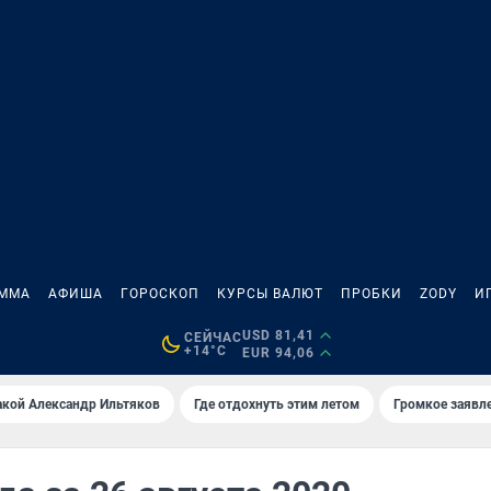
АММА
АФИША
ГОРОСКОП
КУРСЫ ВАЛЮТ
ПРОБКИ
ZODY
И
USD 81,41
СЕЙЧАС
+14°C
EUR 94,06
акой Александр Ильтяков
Где отдохнуть этим летом
Громкое заявл