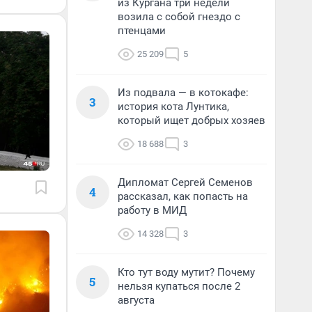
из Кургана три недели
возила с собой гнездо с
птенцами
25 209
5
Из подвала — в котокафе:
3
история кота Лунтика,
который ищет добрых хозяев
18 688
3
Дипломат Сергей Семенов
4
рассказал, как попасть на
работу в МИД
14 328
3
Кто тут воду мутит? Почему
5
нельзя купаться после 2
августа