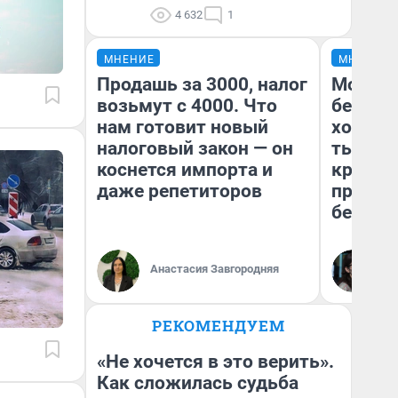
4 632
1
МНЕНИЕ
МНЕНИЕ
Продашь за 3000, налог
Мой ба
возьмут с 4000. Что
береже
нам готовит новый
хотела 
налоговый закон — он
тысяч,
коснется импорта и
кредит,
даже репетиторов
приеха
безопа
Кс
Анастасия Завгородняя
Ав
РЕКОМЕНДУЕМ
«Не хочется в это верить».
Как сложилась судьба