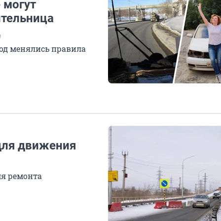
 могут
ительница
Д
год менялись правила
для движения
мя ремонта