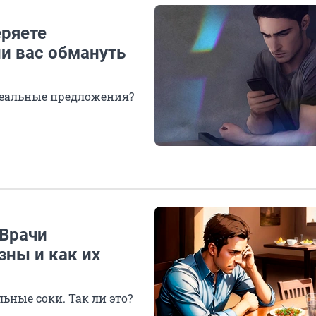
еряете
ли вас обмануть
е реальные предложения?
 Врачи
зны и как их
ьные соки. Так ли это?