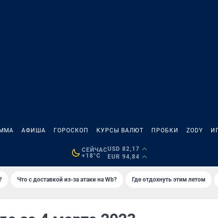
АММА
АФИША
ГОРОСКОП
КУРСЫ ВАЛЮТ
ПРОБКИ
ZODY
И
USD 82,17
СЕЙЧАС
+18°C
EUR 94,84
?
Что с доставкой из-за атаки на Wb?
Где отдохнуть этим летом