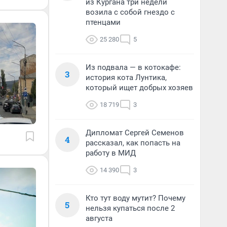
из Кургана три недели
возила с собой гнездо с
птенцами
25 280
5
Из подвала — в котокафе:
3
история кота Лунтика,
который ищет добрых хозяев
18 719
3
Дипломат Сергей Семенов
4
рассказал, как попасть на
работу в МИД
14 390
3
Кто тут воду мутит? Почему
5
нельзя купаться после 2
августа