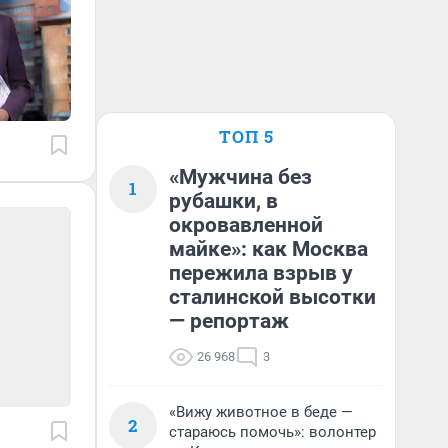
ТОП 5
«Мужчина без
1
рубашки, в
окровавленной
майке»: как Москва
пережила взрыв у
сталинской высотки
— репортаж
26 968
3
«Вижу животное в беде —
2
стараюсь помочь»: волонтер