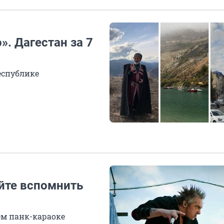
». Дагестан за 7
республике
йте вспомнить
шем панк-караоке