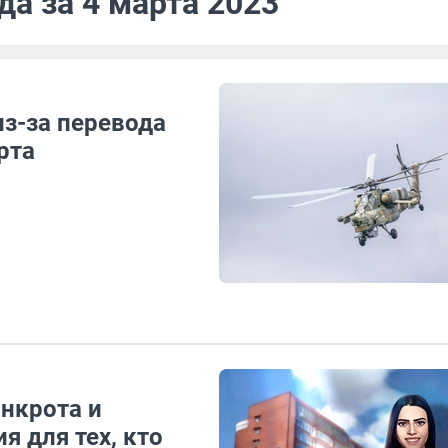
да за 4 марта 2023
из-за перевода
рта
нкрота и
 для тех, кто