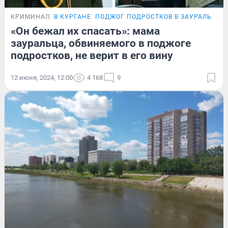
КРИМИНАЛ
В КУРГАНЕ
ПОДЖОГ ПОДРОСТКОВ В ЗАУРАЛЬЕ
И
«Он бежал их спасать»: мама
зауральца, обвиняемого в поджоге
подростков, не верит в его вину
12 июня, 2024, 12:00
4 168
9