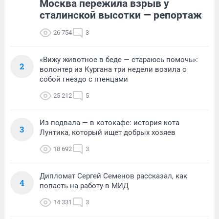
Москва пережила взрыв у
сталинской высотки — репортаж
26 754
3
«Вижу животное в беде — стараюсь помочь»:
2
волонтер из Кургана три недели возила с
собой гнездо с птенцами
25 212
5
Из подвала — в котокафе: история кота
3
Лунтика, который ищет добрых хозяев
18 692
3
Дипломат Сергей Семенов рассказал, как
4
попасть на работу в МИД
14 331
3