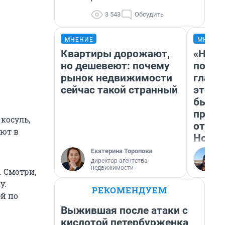
3 543
Обсудить
МНЕНИЕ
МНЕНИ
Квартиры дорожают,
«Нико
но дешевеют: почему
побед
рынок недвижимости
главн
сейчас такой странный
этого
бьет 
прока
косуль,
отзыв
ают в
Нолан
Екатерина Торопова
директор агентства
недвижимости
. Смотри,
у.
РЕКОМЕНДУЕМ
ей по
Выжившая после атаки с
кислотой петербурженка