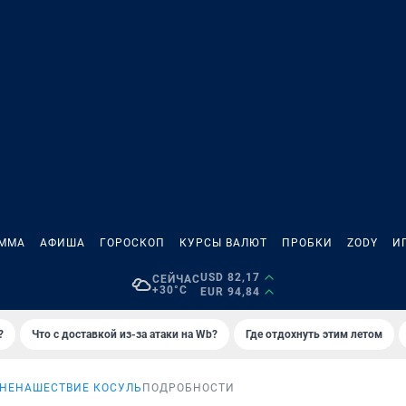
АММА
АФИША
ГОРОСКОП
КУРСЫ ВАЛЮТ
ПРОБКИ
ZODY
И
USD 82,17
СЕЙЧАС
+30°C
EUR 94,84
?
Что с доставкой из-за атаки на Wb?
Где отдохнуть этим летом
АНЕ
НАШЕСТВИЕ КОСУЛЬ
ПОДРОБНОСТИ