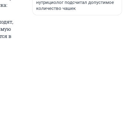
нутрициолог подсчитал допустимое
ка:
количество чашек
ходят,
сомую
тся в