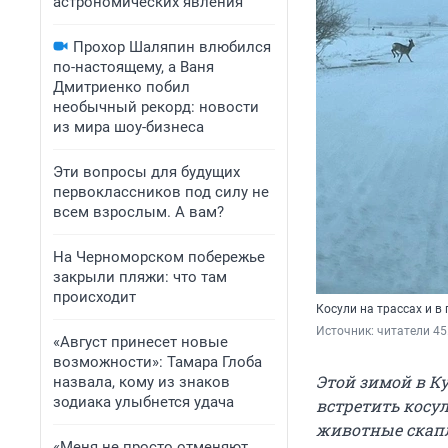
астрономических явления
Прохор Шаляпин влюбился
по-настоящему, а Ваня
Дмитриенко побил
необычный рекорд: новости
из мира шоу-бизнеса
Эти вопросы для будущих
первоклассников под силу не
всем взрослым. А вам?
На Черноморском побережье
закрыли пляжи: что там
происходит
Косули на трассах и в
Источник: 
читатели 45
«Август принесет новые
возможности»: Тамара Глоба
Этой зимой в К
назвала, кому из знаков
зодиака улыбнется удача
встретить косул
животные скапл
«Меня не просто отменяют,