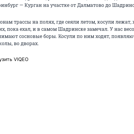
ринбург — Курган на участке от Далматово до Шадринс
онам трассы на полях, где сеяли летом, косули лежат, 
х, пока ехал, и в самом Шадринске замечал. У нас ве
анимают сосновые боры. Косули по ним ходят, появляю
колы, во дворах.
узить VIQEO