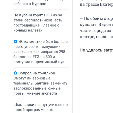
ребенка в Кургане
на трассе Екате
На Кубани горит НПЗ из-за
— По обеим стор
атаки беспилотников: есть
кушают. Видел и
пострадавшие. Главное о
часть города з
ночных налетах
центре, возле ш
«В математике был больше
всего уверен»: выпускник
Не удалось загр
рассказал, как исправил 298
баллов за ЕГЭ на 300 и
поступил в престижный вуз
Вопрос на триллион.
Смогут ли зерновые
терминалы Балтики заменить
заблокированные южные
порты: мнение эксперта
Школьники начнут учиться по
новой программе: что