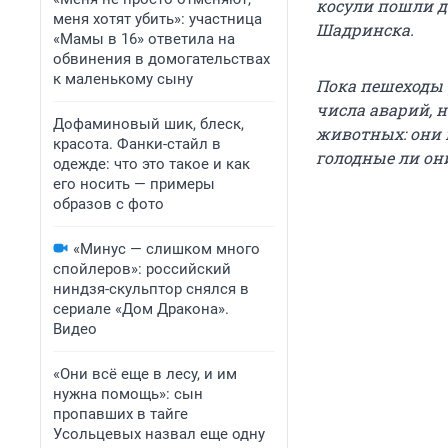
косули пошли д
меня хотят убить»: участница
Шадринска.
«Мамы в 16» ответила на
обвинения в домогательствах
к маленькому сыну
Пока пешеходы 
числа аварий, 
Дофаминовый шик, блеск,
животных: они м
красота. Фанки-стайл в
голодные ли он
одежде: что это такое и как
его носить — примеры
образов с фото
«Минус — слишком много
спойлеров»: российский
ниндзя-скульптор снялся в
сериале «Дом Дракона».
Видео
«Они всё еще в лесу, и им
нужна помощь»: сын
пропавших в тайге
Усольцевых назвал еще одну