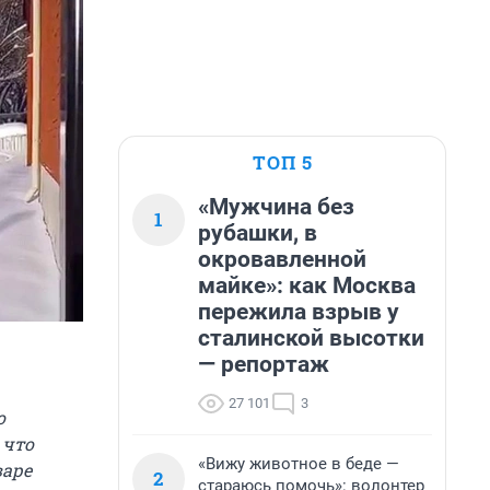
ТОП 5
«Мужчина без
1
рубашки, в
окровавленной
майке»: как Москва
пережила взрыв у
сталинской высотки
— репортаж
27 101
3
о
 что
«Вижу животное в беде —
варе
2
стараюсь помочь»: волонтер