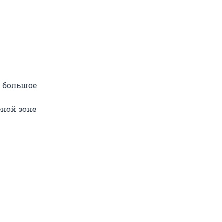
: большое
еной зоне