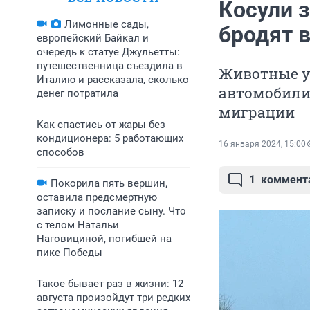
Косули 
Лимонные сады,
бродят 
европейский Байкал и
очередь к статуе Джульетты:
путешественница съездила в
Животные у
Италию и рассказала, сколько
автомобилис
денег потратила
миграции
Как спастись от жары без
кондиционера: 5 работающих
16 января 2024, 15:00
способов
1
коммент
Покорила пять вершин,
оставила предсмертную
записку и послание сыну. Что
с телом Натальи
Наговициной, погибшей на
пике Победы
Такое бывает раз в жизни: 12
августа произойдут три редких