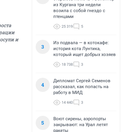
из Кургана три недели
возила с собой гнездо с
птенцами
роста
25 319
5
грации
косули и
Из подвала — в котокафе:
3
история кота Лунтика,
который ищет добрых хозяев
18 738
3
Дипломат Сергей Семенов
4
рассказал, как попасть на
работу в МИД
14 440
3
Воют сирены, аэропорты
5
закрывают: на Урал летят
ракеты