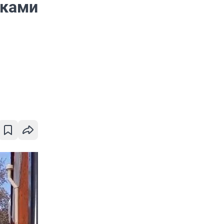
тками
а