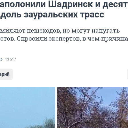
заполонили Шадринск и деся
вдоль зауральских трасс
миляют пешеходов, но могут напугать
тов. Спросили экспертов, в чем причин
13 517
арий