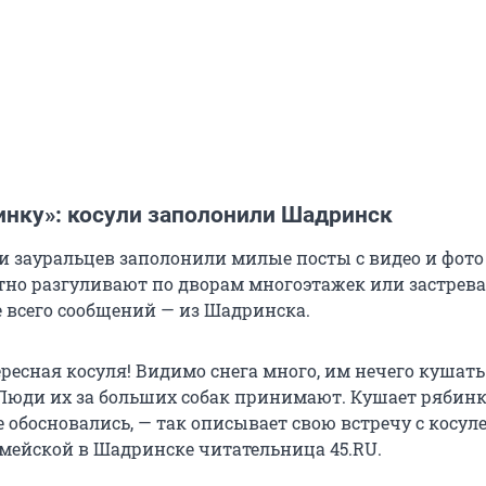
инку»: косули заполонили Шадринск
и зауральцев заполонили милые посты с видео и фото 
тно разгуливают по дворам многоэтажек или застрев
е всего сообщений — из Шадринска.
ресная косуля! Видимо снега много, им нечего кушать
 Люди их за больших собак принимают. Кушает рябинк
 обосновались, — так описывает свою встречу с косул
мейской в Шадринске читательница 45.RU.