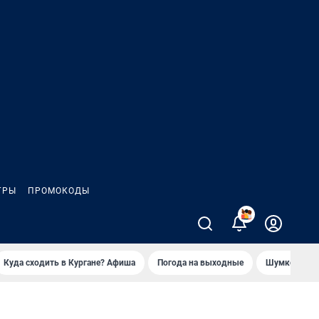
ГРЫ
ПРОМОКОДЫ
2
Куда сходить в Кургане? Афиша
Погода на выходные
Шумков в Че