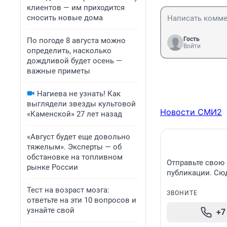
карманах оседае
клиентов — им приходится
все за счет про
сносить новые дома
Гость
По погоде 8 августа можно
Войти
определить, насколько
дождливой будет осень —
важные приметы
Нагиева не узнать! Как
выглядели звезды культовой
Новости СМИ2
«Каменской» 27 лет назад
«Август будет еще довольно
тяжелым». Эксперты — об
обстановке на топливном
Отправьте свою 
рынке России
публикации. Сюд
Тест на возраст мозга:
ЗВОНИТЕ
ответьте на эти 10 вопросов и
узнайте свой
+7