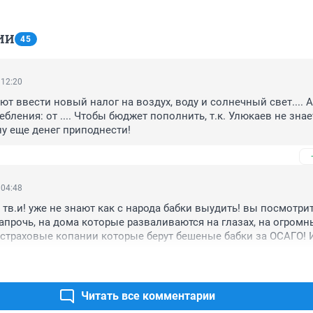
ИИ
45
 12:20
т ввести новый налог на воздух, воду и солнечный свет.... А
ления: от .... Чтобы бюджет пополнить, т.к. Улюкаев не знает
у еще денег приподнести!
 04:48
 тв.и! уже не знают как с народа бабки выудить! вы посмотрит
апрочь, на дома которые разваливаются на глазах, на огромны
страховые копании которые берут бешеные бабки за ОСАГО! И 
на ум перечислил где нас душат! Знаете честно хочется сказать
ем сейчас не знаю где Вова порядок навел а народ еще больш
я его политики так сказать , чем в то время! Он закрутил гай
уш проворовавшихся , толстож.пых депутатов и прочих казнок
Читать все комментарии
прекратить обирать народ и немного давануть на тех у кого ре