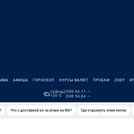
АММА
АФИША
ГОРОСКОП
КУРСЫ ВАЛЮТ
ПРОБКИ
ZODY
И
USD 82,17
СЕЙЧАС
+26°C
EUR 94,84
?
Что с доставкой из-за атаки на Wb?
Где отдохнуть этим летом