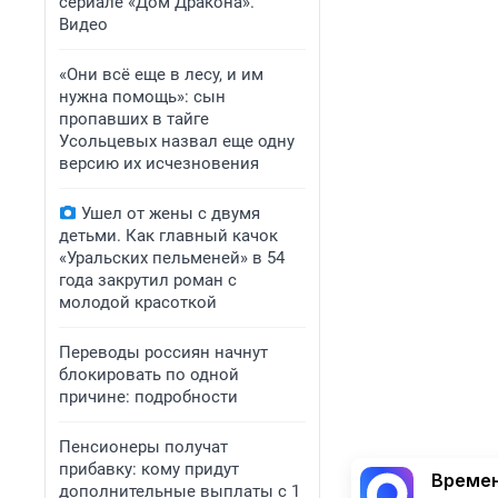
сериале «Дом Дракона».
Видео
«Они всё еще в лесу, и им
нужна помощь»: сын
пропавших в тайге
Усольцевых назвал еще одну
версию их исчезновения
Ушел от жены с двумя
детьми. Как главный качок
«Уральских пельменей» в 54
года закрутил роман с
молодой красоткой
Переводы россиян начнут
блокировать по одной
причине: подробности
Пенсионеры получат
прибавку: кому придут
Времен
дополнительные выплаты с 1