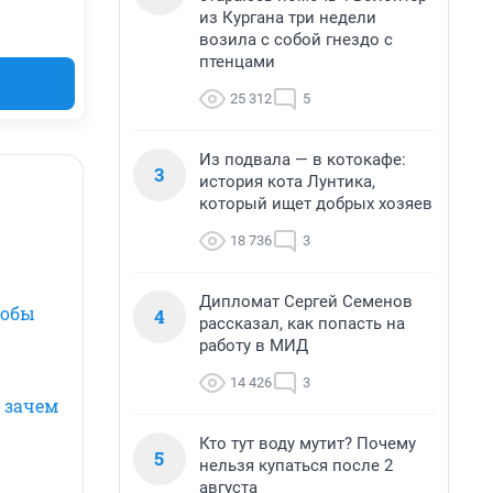
из Кургана три недели
возила с собой гнездо с
птенцами
25 312
5
Из подвала — в котокафе:
3
история кота Лунтика,
который ищет добрых хозяев
18 736
3
Дипломат Сергей Семенов
собы
4
рассказал, как попасть на
работу в МИД
14 426
3
 зачем
Кто тут воду мутит? Почему
5
нельзя купаться после 2
августа