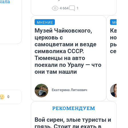
чала
4 664
1
МНЕНИЕ
МНЕНИ
Музей Чайковского,
Кварт
церковь с
но де
самоцветами и везде
рынок
символика СССР.
сейча
Тюменцы на авто
поехали по Уралу — что
они там нашли
Екатерина Литкевич
0
РЕКОМЕНДУЕМ
Вой сирен, злые туристы и
грязь. Стоит ли ехать в