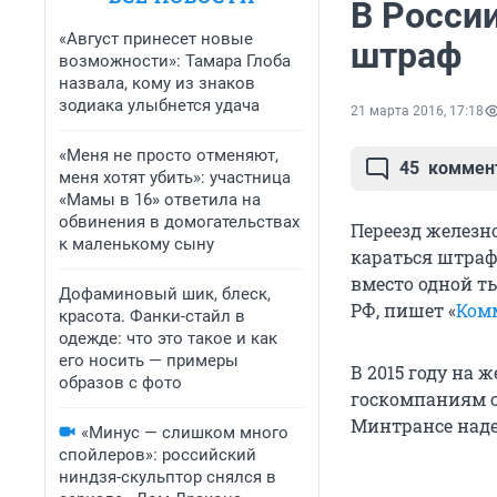
В Росси
«Август принесет новые
штраф
возможности»: Тамара Глоба
назвала, кому из знаков
зодиака улыбнется удача
21 марта 2016, 17:18
«Меня не просто отменяют,
45
коммен
меня хотят убить»: участница
«Мамы в 16» ответила на
обвинения в домогательствах
Переезд железн
к маленькому сыну
караться штраф
вместо одной т
Дофаминовый шик, блеск,
РФ, пишет «
Ком
красота. Фанки-стайл в
одежде: что это такое и как
его носить — примеры
В 2015 году на 
образов с фото
госкомпаниям со
Минтрансе наде
«Минус — слишком много
спойлеров»: российский
ниндзя-скульптор снялся в