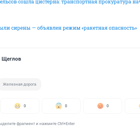
рельсов сошла цистерна: транспортная прокуратура на
выли сирены — объявлен режим «ракетная опасность»
 Щеглов
Железная дорога
0
0
0
ыделите фрагмент и нажмите Ctrl+Enter