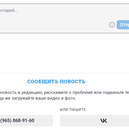
т немало бабла! которое они воруют из бюджета! А восстана
стых людей! Знаете родину я люблю а государство ненавижу!
Отп
СООБЩИТЬ НОВОСТЬ
новость в редакцию, расскажите о проблеме или подкиньте т
а же загружайте ваше видео и фото.
ИЛИ ПИШИТЕ
 (965) 868-91-60