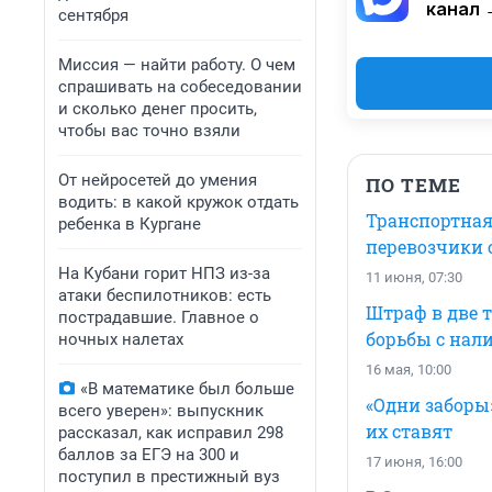
канал 
сентября
Миссия — найти работу. О чем
спрашивать на собеседовании
и сколько денег просить,
чтобы вас точно взяли
От нейросетей до умения
ПО ТЕМЕ
водить: в какой кружок отдать
Транспортная
ребенка в Кургане
перевозчики 
На Кубани горит НПЗ из-за
11 июня, 07:30
атаки беспилотников: есть
Штраф в две 
пострадавшие. Главное о
борьбы с нал
ночных налетах
16 мая, 10:00
«В математике был больше
«Одни заборы
всего уверен»: выпускник
их ставят
рассказал, как исправил 298
баллов за ЕГЭ на 300 и
17 июня, 16:00
поступил в престижный вуз