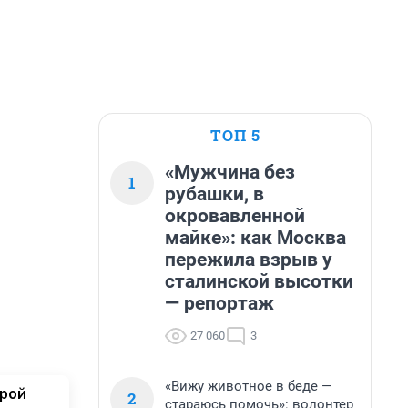
ТОП 5
«Мужчина без
1
рубашки, в
окровавленной
майке»: как Москва
пережила взрыв у
сталинской высотки
— репортаж
27 060
3
«Вижу животное в беде —
орой
2
стараюсь помочь»: волонтер