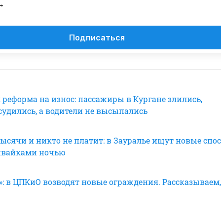
→
Подписаться
 реформа на износ: пассажиры в Кургане злились,
судились, а водители не высыпались
тысячи и никто не платит: в Зауралье ищут новые спо
ивайками ночью
»: в ЦПКиО возводят новые ограждения. Рассказываем,