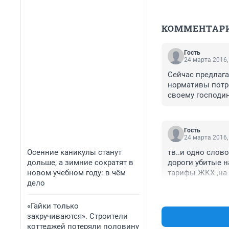
КОММЕНТАР
Гость
24 марта 2016,
Сейчас предлагаю
нормативы потреб
своему господин
Гость
24 марта 2016,
Осенние каникулы станут
тв..и одно слово
дольше, а зимние сократят в
дороги убитые н
новом учебном году: в чём
тарифы ЖКХ ,на 
дело
так, что пришло 
ые проще было ч
обнищал благодар
«Гайки только
кроме своих чин
закручиваются». Строители
Может пора уже 
коттеджей потеряли половину