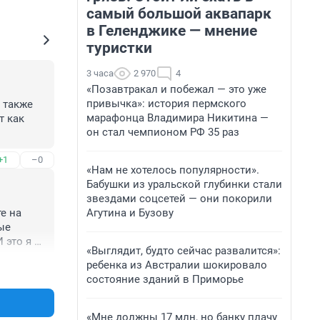
самый большой аквапарк
в Геленджике — мнение
туристки
3 часа
2 970
4
«Позавтракал и побежал — это уже
привычка»: история пермского
 также 
марафонца Владимира Никитина —
 как 
он стал чемпионом РФ 35 раз
+1
–0
«Нам не хотелось популярности».
Бабушки из уральской глубинки стали
звездами соцсетей — они покорили
Агутина и Бузову
е на 
е 
это я 
«Выглядит, будто сейчас развалится»:
, в 90-
ребенка из Австралии шокировало
+0
–0
е 
состояние зданий в Приморье
ки всем 
радов! 
ально в 
«Мне должны 17 млн, но банку плачу