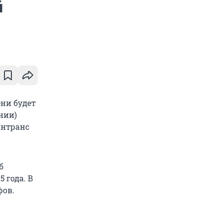
й
ени будет
нии)
интранс
б
 года. В
фов.