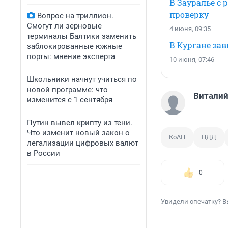
В Зауралье с 
проверку
Вопрос на триллион.
Смогут ли зерновые
4 июня, 09:35
терминалы Балтики заменить
В Кургане за
заблокированные южные
порты: мнение эксперта
10 июня, 07:46
Школьники начнут учиться по
новой программе: что
Виталий
изменится с 1 сентября
Путин вывел крипту из тени.
Что изменит новый закон о
КоАП
ПДД
легализации цифровых валют
в России
0
Увидели опечатку? В