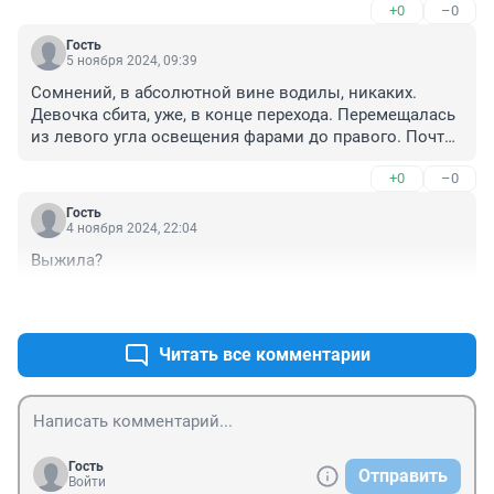
+0
–0
Гость
5 ноября 2024, 09:39
Сомнений, в абсолютной вине водилы, никаких. 
Девочка сбита, уже, в конце перехода. Перемещалась 
из левого угла освещения фарами до правого. Почти 

пять секунд ребёнок был в зоне освещения. 
+0
–0
Сомнения могли быть, выскочи она на переход, с 
правой стороны. Безнаказанность порождает 
Гость
преступную безответственность. Тому, пример 
4 ноября 2024, 22:04
тысячи.
Выжила?
+2
–1
Читать все комментарии
Гость
Отправить
Войти