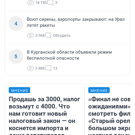
18 745
3
Воют сирены, аэропорты закрывают: на Урал
4
летят ракеты
3 568
Обсудить
В Курганской области объявили режим
5
беспилотной опасности
3 489
13
МНЕНИЕ
МНЕНИЕ
Продашь за 3000, налог
«Финал не совп
возьмут с 4000. Что
ожиданиями»: 
нам готовит новый
смотреть фил
налоговый закон — он
«Старый орел» 
коснется импорта и
большом экран