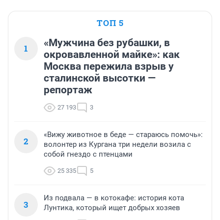
ТОП 5
«Мужчина без рубашки, в
1
окровавленной майке»: как
Москва пережила взрыв у
сталинской высотки —
репортаж
27 193
3
«Вижу животное в беде — стараюсь помочь»:
2
волонтер из Кургана три недели возила с
собой гнездо с птенцами
25 335
5
Из подвала — в котокафе: история кота
3
Лунтика, который ищет добрых хозяев