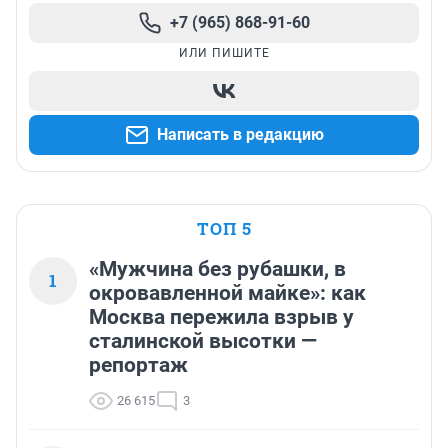
увеличилась на 1 тысячу рублей, смешно если 
+7 (965) 868-91-60
перевести сумму даже на 92 бензин :)

ИЛИ ПИШИТЕ
Уважаемые чиновники, поднимите пожлайста нам 
зарплату по-настоящему, а не в процентах на бумаге, 
ведь теперь видно, что можно только финансовые 
распределения сделать грамотно, деньги в медицину 
Написать в редакцию
уже поступают хорошие.
ТОП 5
«Мужчина без рубашки, в
1
окровавленной майке»: как
Москва пережила взрыв у
сталинской высотки —
репортаж
26 615
3