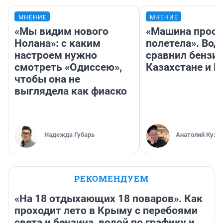
МНЕНИЕ
МНЕНИЕ
«Мы видим нового
«Машина прост
Нолана»: с каким
полетела». Вод
настроем нужно
сравнил бензин
смотреть «Одиссею»,
Казахстане и Р
чтобы она не
выглядела как фиаско
Надежда Губарь
Анатолий Кузн
РЕКОМЕНДУЕМ
«На 18 отдыхающих 18 поваров». Как
проходит лето в Крыму с перебоями
света и бензина, водой по графику и