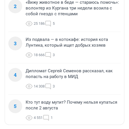
«Вижу животное в беде — стараюсь помочь»:
2
волонтер из Кургана три недели возила с
собой гнездо с птенцами
25 186
5
Из подвала — в котокафе: история кота
3
Лунтика, который ищет добрых хозяев
18 666
3
Дипломат Сергей Семенов рассказал, как
4
попасть на работу в МИД
14 308
3
Кто тут воду мутит? Почему нельзя купаться
5
после 2 августа
4 551
1