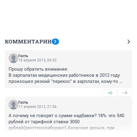
КОММЕНТАРИИ
2
Гость
18 апреля 2013, 09:35
Прошу обратить внимание:

В зарпалатах медицинских работников в 2012 году 
произошел резкий "перекос" в зарплатах, кому-то 
может быть и подняли на 20 % зарплату на 540 рублей, 
+0
–0
а кому-то свалилсь с неба невероятные денежные 
суммы более 250 тыс.рублей ежемесячно по 
Гость
программам модернизации здравоохранения, при 
17 апреля 2013, 21:56
этом эти денежные средства распределялись крайне 
А почему не говорят о сумме надбавки? 18%- это 540 
неравномерно, оставались только тем, у кого в 
рублей от тарифной ставки 3050 
отделениях есть круглосуточные стационары, и 
рублей(рентгенолаборант).Аховские деньги, при 
получается, что пациентами кроме них "как бы" никто 
увеличении комунальных услуг и продуктов 
не работал. 
