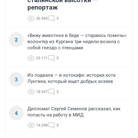
сталинской высотки —
репортаж
26 543
3
«Вижу животное в беде — стараюсь помочь»:
2
волонтер из Кургана три недели возила с
собой гнездо с птенцами
25 171
5
Из подвала — в котокафе: история кота
3
Лунтика, который ищет добрых хозяев
18 657
3
Дипломат Сергей Семенов рассказал, как
4
попасть на работу в МИД
14 298
3