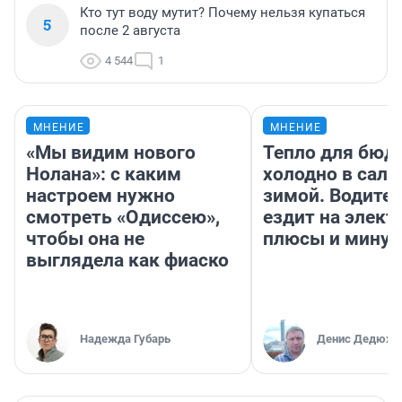
Кто тут воду мутит? Почему нельзя купаться
5
после 2 августа
4 544
1
МНЕНИЕ
МНЕНИЕ
«Мы видим нового
Тепло для бюд
Нолана»: с каким
холодно в сало
настроем нужно
зимой. Водител
смотреть «Одиссею»,
ездит на элект
чтобы она не
плюсы и мину
выглядела как фиаско
Надежда Губарь
Денис Дедюхи