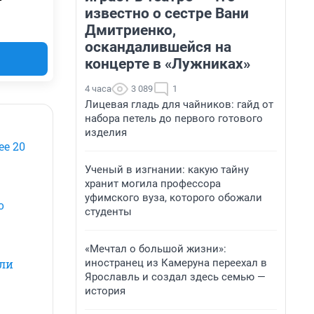
известно о сестре Вани
Дмитриенко,
оскандалившейся на
концерте в «Лужниках»
4 часа
3 089
1
Лицевая гладь для чайников: гайд от
набора петель до первого готового
изделия
ее 20
Ученый в изгнании: какую тайну
хранит могила профессора
уфимского вуза, которого обожали
о
студенты
«Мечтал о большой жизни»:
иностранец из Камеруна переехал в
гли
Ярославль и создал здесь семью —
история