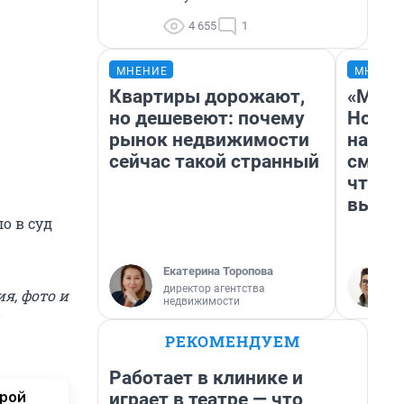
4 655
1
МНЕНИЕ
МНЕНИ
Квартиры дорожают,
«Мы в
но дешевеют: почему
Нолан
рынок недвижимости
настр
сейчас такой странный
смотр
чтобы
выгля
о в суд
Екатерина Торопова
директор агентства
я, фото и
недвижимости
РЕКОМЕНДУЕМ
Работает в клинике и
орой
играет в театре — что