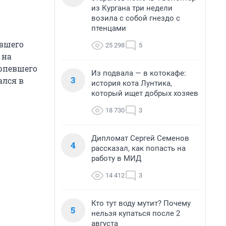
из Кургана три недели
возила с собой гнездо с
птенцами
евшего
25 298
5
 на
ерпевшего
Из подвала — в котокафе:
3
ался в
история кота Лунтика,
который ищет добрых хозяев
18 730
3
Дипломат Сергей Семенов
4
рассказал, как попасть на
работу в МИД
14 412
3
Кто тут воду мутит? Почему
5
нельзя купаться после 2
августа