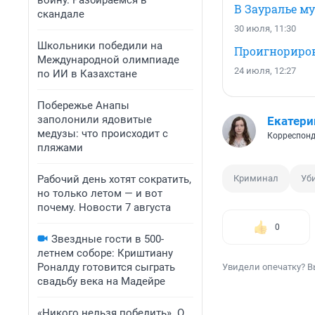
войну. Разбираемся в
В Зауралье м
скандале
30 июля, 11:30
Школьники победили на
Проигнориров
Международной олимпиаде
24 июля, 12:27
по ИИ в Казахстане
Побережье Анапы
заполонили ядовитые
Екатери
медузы: что происходит с
Корреспонд
пляжами
Рабочий день хотят сократить,
Криминал
Уб
но только летом — и вот
почему. Новости 7 августа
0
Звездные гости в 500-
летнем соборе: Криштиану
Роналду готовится сыграть
Увидели опечатку? В
свадьбу века на Мадейре
«Никого нельзя победить». О