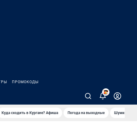
ГРЫ
ПРОМОКОДЫ
2
Куда сходить в Кургане? Афиша
Погода на выходные
Шумков в Че