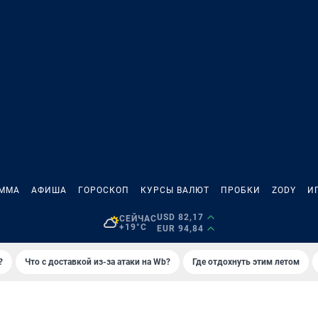
АММА
АФИША
ГОРОСКОП
КУРСЫ ВАЛЮТ
ПРОБКИ
ZODY
И
USD 82,17
СЕЙЧАС
+19°C
EUR 94,84
?
Что с доставкой из-за атаки на Wb?
Где отдохнуть этим летом