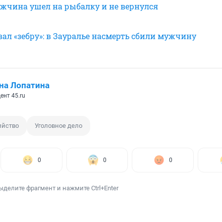
ужчина ушел на рыбалку и не вернулся
ал «зебру»: в Зауралье насмерть сбили мужчину
на Лопатина
ент 45.ru
ийство
Уголовное дело
0
0
0
ыделите фрагмент и нажмите Ctrl+Enter