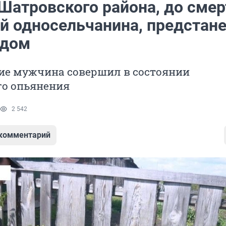
Шатровского района, до смер
й односельчанина, предстане
удом
ие мужчина совершил в состоянии
го опьянения
2 542
 комментарий