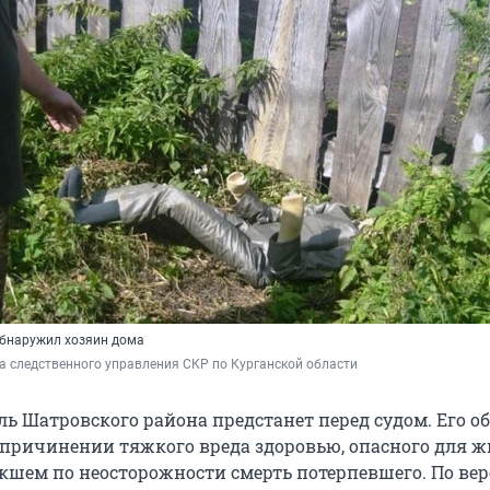
бнаружил хозяин дома
а следственного управления СКР по Курганской области
ль Шатровского района предстанет перед судом. Его 
ричинении тяжкого вреда здоровью, опасного для 
екшем по неосторожности смерть потерпевшего. По ве