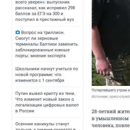
всего уверен»: выпускник
рассказал, как исправил 298
баллов за ЕГЭ на 300 и
поступил в престижный вуз
Вопрос на триллион.
Смогут ли зерновые
терминалы Балтики заменить
заблокированные южные
порты: мнение эксперта
Школьники начнут учиться по
новой программе: что
изменится с 1 сентября
Потерпевшего утром о
Путин вывел крипту из тени.
Источник: 
пресс-служб
Что изменит новый закон о
легализации цифровых валют
в России
28-летний жите
в умышленном п
Осенние каникулы станут
человека, повл
дольше, а зимние сократят в