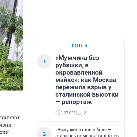
ТОП 5
«Мужчина без
1
рубашки, в
окровавленной
майке»: как Москва
пережила взрыв у
сталинской высотки
— репортаж
27 028
3
обвиняют
жизни
«Вижу животное в беде —
рсии
2
стараюсь помочь»: волонтер