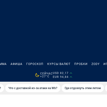
АММА
АФИША
ГОРОСКОП
КУРСЫ ВАЛЮТ
ПРОБКИ
ZODY
И
USD 82,17
СЕЙЧАС
+27°C
EUR 94,84
?
Что с доставкой из-за атаки на Wb?
Где отдохнуть этим летом