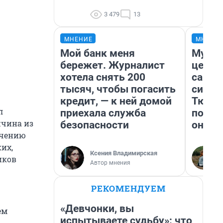
3 479
13
МНЕНИЕ
МНЕНИ
Мой банк меня
Музей
бережет. Журналист
церко
хотела снять 200
самоц
тысяч, чтобы погасить
симво
кредит, — к ней домой
Тюмен
л
приехала служба
поеха
жчина из
безопасности
они т
ечению
их,
Ксения Владимирская
иков
Автор мнения
РЕКОМЕНДУЕМ
«Девчонки, вы
ем
испытываете судьбу»: что