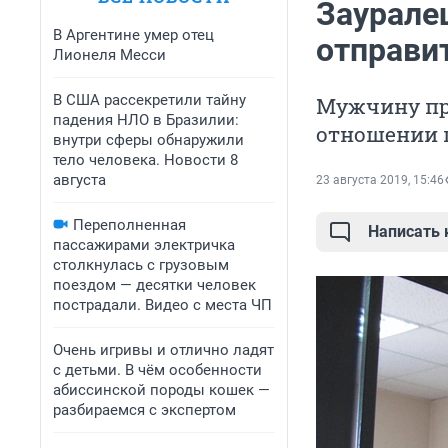
Заурале
В Аргентине умер отец
отправи
Лионеля Месси
В США рассекретили тайну
Мужчину пр
падения НЛО в Бразилии:
отношении п
внутри сферы обнаружили
тело человека. Новости 8
августа
23 августа 2019, 15:46
Переполненная
Написать
пассажирами электричка
столкнулась с грузовым
поездом — десятки человек
пострадали. Видео с места ЧП
Очень игривы и отлично ладят
с детьми. В чём особенности
абиссинской породы кошек —
разбираемся с экспертом