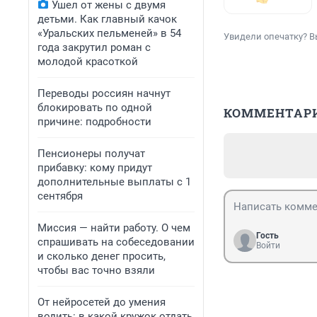
Ушел от жены с двумя
детьми. Как главный качок
«Уральских пельменей» в 54
Увидели опечатку? В
года закрутил роман с
молодой красоткой
Переводы россиян начнут
блокировать по одной
КОММЕНТАР
причине: подробности
Пенсионеры получат
прибавку: кому придут
дополнительные выплаты с 1
сентября
Миссия — найти работу. О чем
Гость
спрашивать на собеседовании
Войти
и сколько денег просить,
чтобы вас точно взяли
От нейросетей до умения
водить: в какой кружок отдать