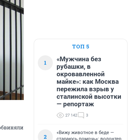
ТОП 5
«Мужчина без
1
рубашки, в
окровавленной
майке»: как Москва
пережила взрыв у
сталинской высотки
— репортаж
27 142
3
 обвиняли
«Вижу животное в беде —
2
стараюсь помочь»: волонтер