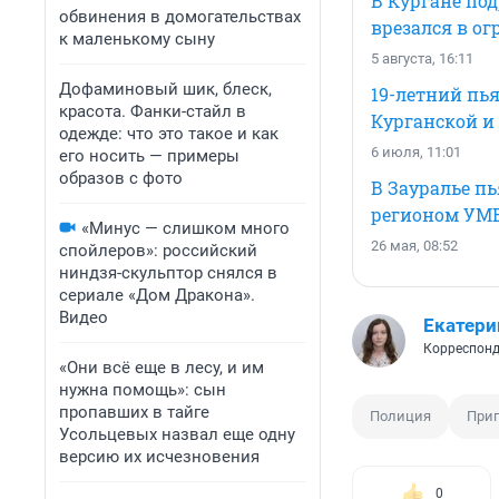
В Кургане по
обвинения в домогательствах
врезался в о
к маленькому сыну
5 августа, 16:11
Дофаминовый шик, блеск,
19-летний пь
красота. Фанки-стайл в
Курганской и
одежде: что это такое и как
6 июля, 11:01
его носить — примеры
образов с фото
В Зауралье п
регионом УМ
«Минус — слишком много
26 мая, 08:52
спойлеров»: российский
ниндзя-скульптор снялся в
сериале «Дом Дракона».
Видео
Екатери
Корреспонд
«Они всё еще в лесу, и им
нужна помощь»: сын
пропавших в тайге
Полиция
Приг
Усольцевых назвал еще одну
версию их исчезновения
0