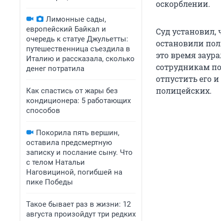
оскорблении.
Лимонные сады,
европейский Байкал и
Суд установил, 
очередь к статуе Джульетты:
остановили пол
путешественница съездила в
это время заура
Италию и рассказала, сколько
сотрудникам по
денег потратила
отпустить его и
полицейских.
Как спастись от жары без
кондиционера: 5 работающих
способов
Покорила пять вершин,
оставила предсмертную
записку и послание сыну. Что
с телом Натальи
Наговициной, погибшей на
пике Победы
Такое бывает раз в жизни: 12
августа произойдут три редких