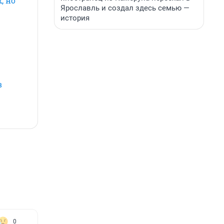
, но
Ярославль и создал здесь семью —
история
в
0