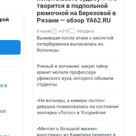
творится в подпольной
рюмочной на Березовой в
орой
Рязани — обзор YA62.RU
8 часов
4 515
Обсудить
Выжившая после атаки с кислотой
петербурженка выписалась из
больницы
Ученый в изгнании: какую тайну
хранит могила профессора
уфимского вуза, которого обожали
студенты
я в
«Не вольеры, а камеры пыток»:
девушка пожаловалась на состояние
чая
экопарка «Лотос» в Уссурийске
«Мечтал о большой жизни»:
иностранец из Камеруна переехал в