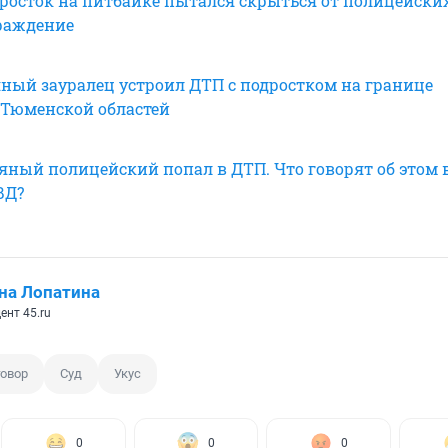
дросток на питбайке пытался скрыться от полицейских
граждение
яный зауралец устроил ДТП с подростком на границе
 Тюменской областей
ьяный полицейский попал в ДТП. Что говорят об этом 
ВД?
на Лопатина
ент 45.ru
овор
Суд
Укус
0
0
0