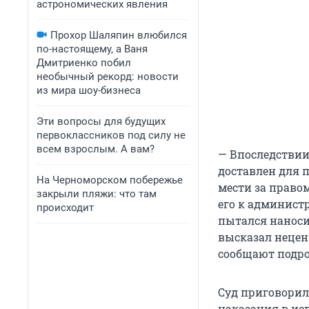
астрономических явления
Прохор Шаляпин влюбился
по-настоящему, а Ваня
Дмитриенко побил
необычный рекорд: новости
из мира шоу-бизнеса
Эти вопросы для будущих
первоклассников под силу не
всем взрослым. А вам?
— Впоследствии
доставлен для 
На Черноморском побережье
мести за право
закрыли пляжи: что там
его к админист
происходит
пытался наноси
высказал нецен
сообщают подро
Суд приговорил
наказания в ис