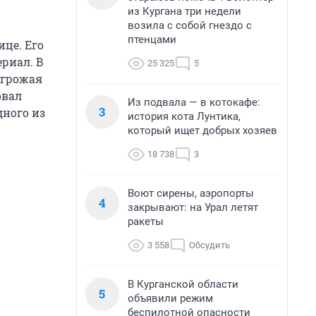
из Кургана три недели
возила с собой гнездо с
птенцами
ице. Его
риал. В
25 325
5
угрожая
овал
Из подвала — в котокафе:
3
дного из
история кота Лунтика,
который ищет добрых хозяев
18 738
3
Воют сирены, аэропорты
4
закрывают: на Урал летят
ракеты
3 558
Обсудить
В Курганской области
5
объявили режим
беспилотной опасности