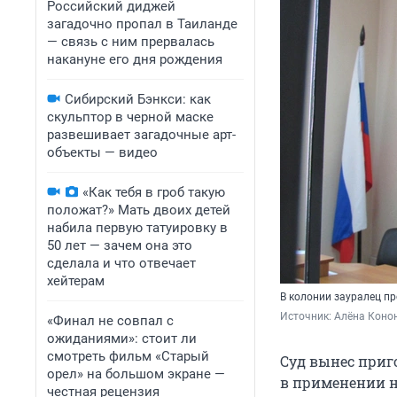
Российский диджей
загадочно пропал в Таиланде
— связь с ним прервалась
накануне его дня рождения
Сибирский Бэнкси: как
скульптор в черной маске
развешивает загадочные арт-
объекты — видео
«Как тебя в гроб такую
положат?» Мать двоих детей
набила первую татуировку в
50 лет — зачем она это
сделала и что отвечает
хейтерам
В колонии зауралец пр
Источник: 
Алёна Коно
«Финал не совпал с
ожиданиями»: стоит ли
смотреть фильм «Старый
Суд вынес приг
орел» на большом экране —
в применении н
честная рецензия