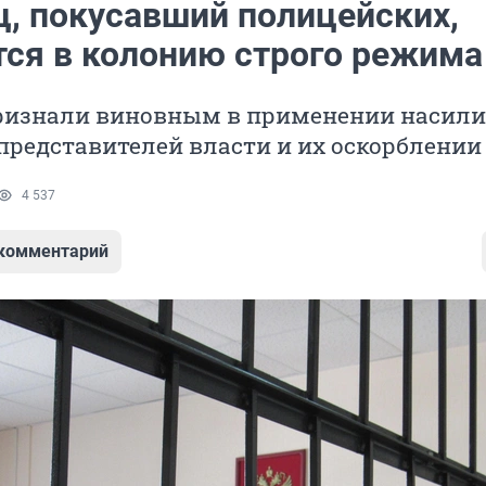
ц, покусавший полицейских,
тся в колонию строго режима
изнали виновным в применении насили
редставителей власти и их оскорблении
4 537
 комментарий